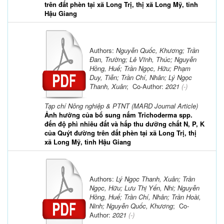
trên đất phèn tại xã Long Trị, thị xã Long Mỹ, tỉnh
Hậu Giang
Authors:
Nguyễn Quốc, Khương; Trần
Đan, Trường; Lê Vĩnh, Thúc; Nguyễn
Hồng, Huế; Trần Ngọc, Hữu; Phạm
Duy, Tiễn; Trần Chí, Nhân; Lý Ngọc
Thanh, Xuân
; Co-Author:
2021
(-)
Tạp chí Nông nghiệp & PTNT (MARD Journal Article)
Ảnh hưởng của bổ sung nấm Trichoderma spp.
đến độ phì nhiêu đất và hấp thu dưỡng chất N, P, K
của Quýt đường trên đất phèn tại xã Long Trị, thị
xã Long Mỹ, tỉnh Hậu Giang
Authors:
Lý Ngọc Thanh, Xuân; Trần
Ngọc, Hữu; Lưu Thị Yến, Nhi; Nguyễn
Hồng, Huế; Trần Chí, Nhân; Trần Hoài,
Ninh; Nguyễn Quốc, Khương
; Co-
Author:
2021
(-)