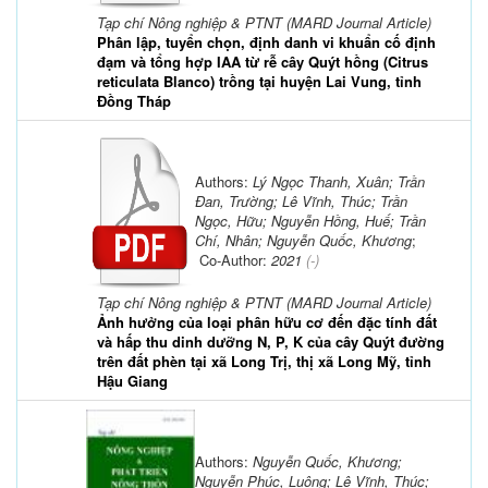
Tạp chí Nông nghiệp & PTNT (MARD Journal Article)
Phân lập, tuyển chọn, định danh vi khuẩn cố định
đạm và tổng hợp IAA từ rễ cây Quýt hồng (Citrus
reticulata Blanco) trồng tại huyện Lai Vung, tỉnh
Đồng Tháp
Authors:
Lý Ngọc Thanh, Xuân; Trần
Đan, Trường; Lê Vĩnh, Thúc; Trần
Ngọc, Hữu; Nguyễn Hồng, Huế; Trần
Chí, Nhân; Nguyễn Quốc, Khương
;
Co-Author:
2021
(-)
Tạp chí Nông nghiệp & PTNT (MARD Journal Article)
Ảnh hưởng của loại phân hữu cơ đến đặc tính đất
và hấp thu dinh dưỡng N, P, K của cây Quýt đường
trên đất phèn tại xã Long Trị, thị xã Long Mỹ, tỉnh
Hậu Giang
Authors:
Nguyễn Quốc, Khương;
Nguyễn Phúc, Luông; Lê Vĩnh, Thúc;