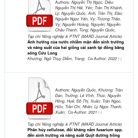
Authors:
Nguyễn Thị Ngọc, Diệu;
Nguyễn Thị Hải, Yến; Trần Thị Khánh,
Ly; Nguyễn Quốc, Anh; Trần Thị, Đào;
Nguyễn Ngọc Yến, Vy; Trương Thảo,
Vy; Nguyễn Hoàng, Nguyên; Nguyễn
Châu Thanh, Tùng; Nguyễn Quốc,
Tạp chí Nông nghiệp & PTNT (MARD Journal Article)
Ảnh hưởng của nước nhiễm mặn đến sinh trưởng
và năng suất của hai giống cải xanh tại đồng bằng
sông Cửu Long
Khương; Ngô Thụy Diễm, Trang
; Co-Author:
2022
(-)
Authors:
Nguyễn Quốc, Khương; Trần
Đan, Trường; Lê Vĩnh, Thúc; Nguyễn
Hồng, Huế; Đỗ Thị, Xuân; Trần Ngọc,
Hữu; Trần Chí, Nhân; Lý Ngọc Thanh,
Xuân
; Co-Author:
2021
(-)
Tạp chí Nông nghiệp & PTNT (MARD Journal Article)
Phân hủy cellulose, đối kháng nấm fusarium spp.
đến sinh trưởng và năng suất Quýt đường trồng