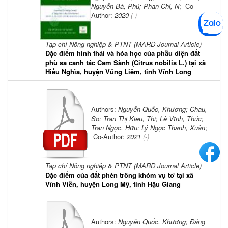
Nguyễn Bá, Phú; Phan Chi, N
; Co-
Author:
2020
(-)
Tạp chí Nông nghiệp & PTNT (MARD Journal Article)
Đặc điểm hình thái và hóa học của phẫu diện đất
phù sa canh tác Cam Sành (Citrus nobilis L.) tại xã
Hiếu Nghĩa, huyện Vũng Liêm, tỉnh Vĩnh Long
Authors:
Nguyễn Quốc, Khương; Chau,
So; Trần Thị Kiều, Thi; Lê Vĩnh, Thúc;
Trần Ngọc, Hữu; Lý Ngọc Thanh, Xuân
;
Co-Author:
2021
(-)
Tạp chí Nông nghiệp & PTNT (MARD Journal Article)
Đặc điểm của đất phèn trồng khóm vụ tơ tại xã
Vĩnh Viễn, huyện Long Mỹ, tỉnh Hậu Giang
Authors:
Nguyễn Quốc, Khương; Đăng