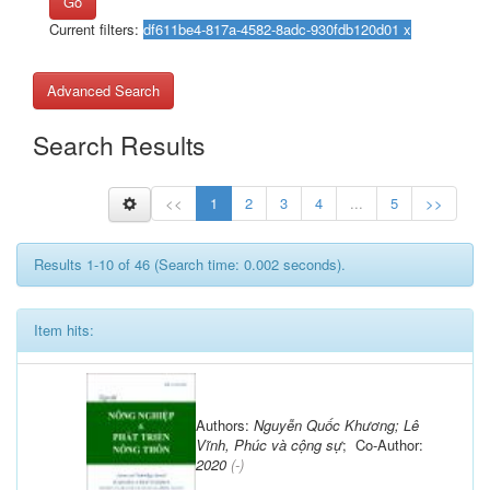
Go
Current filters:
Advanced Search
Search Results
<<
1
2
3
4
...
5
>>
Results 1-10 of 46 (Search time: 0.002 seconds).
Item hits:
Authors:
Nguyễn Quốc Khương; Lê
Vĩnh, Phúc và cộng sự
; Co-Author:
2020
(-)