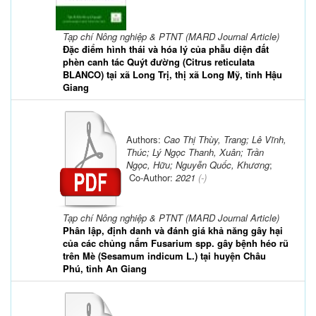
Tạp chí Nông nghiệp & PTNT (MARD Journal Article)
Đặc điểm hình thái và hóa lý của phẫu diện đất
phèn canh tác Quýt đường (Citrus reticulata
BLANCO) tại xã Long Trị, thị xã Long Mỹ, tỉnh Hậu
Giang
Authors:
Cao Thị Thùy, Trang; Lê Vĩnh,
Thúc; Lý Ngọc Thanh, Xuân; Trần
Ngọc, Hữu; Nguyễn Quốc, Khương
;
Co-Author:
2021
(-)
Tạp chí Nông nghiệp & PTNT (MARD Journal Article)
Phân lập, định danh và đánh giá khả năng gây hại
của các chủng nấm Fusarium spp. gây bệnh héo rũ
trên Mè (Sesamum indicum L.) tại huyện Châu
Phú, tỉnh An Giang