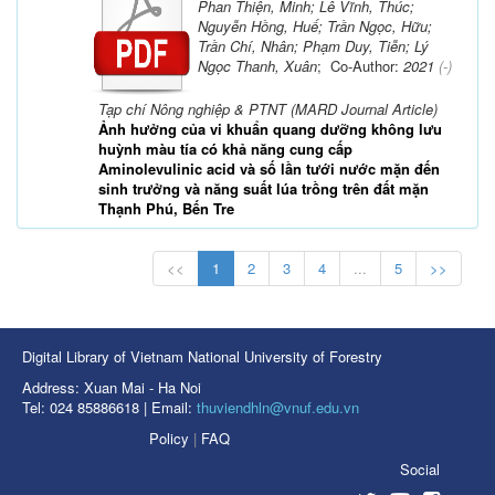
Phan Thiện, Minh; Lê Vĩnh, Thúc;
Nguyễn Hồng, Huế; Trần Ngọc, Hữu;
Trần Chí, Nhân; Phạm Duy, Tiễn; Lý
Ngọc Thanh, Xuân
; Co-Author:
2021
(-)
Tạp chí Nông nghiệp & PTNT (MARD Journal Article)
Ảnh hưởng của vi khuẩn quang dưỡng không lưu
huỳnh màu tía có khả năng cung cấp
Aminolevulinic acid và số lần tưới nước mặn đến
sinh trưởng và năng suất lúa trồng trên đất mặn
Thạnh Phú, Bến Tre
<<
1
2
3
4
...
5
>>
Digital Library of Vietnam National University of Forestry
Address: Xuan Mai - Ha Noi
Tel: 024 85886618 | Email:
thuviendhln@vnuf.edu.vn
Policy
|
FAQ
Social