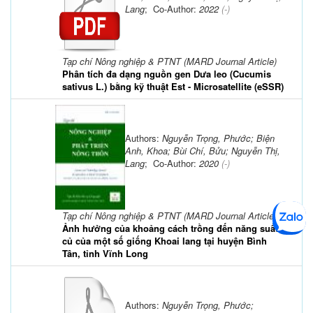
Lang
; Co-Author:
2022
(-)
Tạp chí Nông nghiệp & PTNT (MARD Journal Article)
Phân tích đa dạng nguồn gen Dưa leo (Cucumis
sativus L.) bằng kỹ thuật Est - Microsatellite (eSSR)
Authors:
Nguyễn Trọng, Phước; Biện
Anh, Khoa; Bùi Chí, Bửu; Nguyễn Thị,
Lang
; Co-Author:
2020
(-)
Tạp chí Nông nghiệp & PTNT (MARD Journal Article)
Ảnh hưởng của khoảng cách trồng đến năng suất
củ của một số giống Khoai lang tại huyện Bình
Tân, tỉnh Vĩnh Long
Authors:
Nguyễn Trọng, Phước;