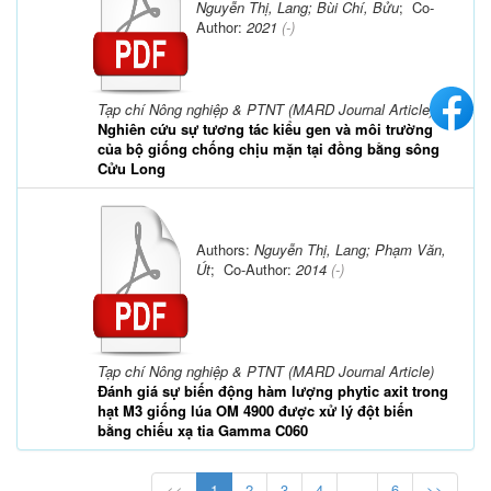
Nguyễn Thị, Lang; Bùi Chí, Bửu
; Co-
Author:
2021
(-)
Tạp chí Nông nghiệp & PTNT (MARD Journal Article)
Nghiên cứu sự tương tác kiểu gen và môi trường
của bộ giống chống chịu mặn tại đồng bằng sông
Cửu Long
Authors:
Nguyễn Thị, Lang; Phạm Văn,
Út
; Co-Author:
2014
(-)
Tạp chí Nông nghiệp & PTNT (MARD Journal Article)
Đánh giá sự biến động hàm lượng phytic axit trong
hạt M3 giống lúa OM 4900 được xử lý đột biến
bằng chiếu xạ tia Gamma C060
<<
1
2
3
4
...
6
>>