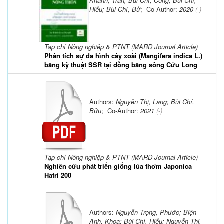
Khánh, Trân; Bùi Chí, Công; Bùi Chí,
Hiếu; Bùi Chí, Bử
; Co-Author:
2020
(-)
Tạp chí Nông nghiệp & PTNT (MARD Journal Article)
Phân tích sự đa hình cây xoài (Mangifera indica L.)
bằng kỹ thuật SSR tại đồng bằng sông Cửu Long
Authors:
Nguyễn Thị, Lang; Bùi Chí,
Bửu
; Co-Author:
2021
(-)
Tạp chí Nông nghiệp & PTNT (MARD Journal Article)
Nghiên cứu phát triển giống lúa thơm Japonica
Hatri 200
Authors:
Nguyễn Trọng, Phước; Biện
Anh, Khoa; Bùi Chí, Hiếu; Nguyễn Thị,