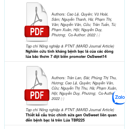
Authors:
Cao Lệ, Quyên; Vũ Hoài,
Sâm; Nguyễn Thanh, Hà; Phạm Thị,
Vân; Nguyễn Văn, Cửu; Trần Tuấn, Tú;
Phạm Xuân, Hội; Nguyễn Duy,
Phương
; Co-Author:
2022
(-)
Tạp chí Nông nghiệp & PTNT (MARD Journal Article)
Nghiên cứu tính kháng bệnh bạc lá của các dòng
lúa băc thơm 7 đột biến promoter OsSweet14
Authors:
Trần Lan, Đài; Phùng Thị Thu,
Hương; Cao Lệ, Quyên; Nguyễn Văn,
Cửu; Nguyễn Thị Thu, Hà; Phạm Xuân,
Hội; Nguyễn Duy, Phương
; Co-Author:
2022
(-)
Tạp chí Nông nghiệp & PTNT (MARD Journal Article)
Thiết kế cấu trúc chỉnh sửa gen OsSweet liên quan
đến bệnh bạc lá trên Lúa TBR225