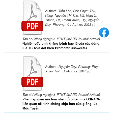
Authors:
Trần Lan, Đài; Phạm Thu,
Hằng; Nguyễn Thị Thu, Hà; Nguyễn
Thanh, Hà; Phạm Xuân, Hội; Nguyễn
Duy, Phương
; Co-Author:
2023
(-)
Tạp chí Nông nghiệp & PTNT (MARD Journal Article)
Nghiên cứu tính kháng bệnh bạc lá của các dòng
lúa TBR225 đột biến Promoter Ossweet14
Authors:
Nguyễn Duy, Phương; Phạm
Xuân, Hội
; Co-Author:
2016
(-)
Tạp chí Nông nghiệp & PTNT (MARD Journal Article)
Phân lập gien mã hóa nhân tố phiên mã OSNAC45
liên quan tới tính chống chịu hạn của giống lúa
Mộc Tuyền