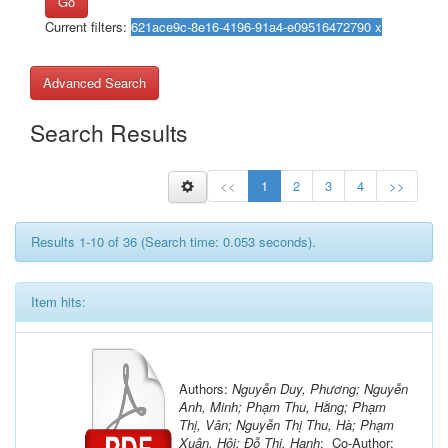
Go
Current filters:
Advanced Search
Search Results
<<
1
2
3
4
>>
Results 1-10 of 36 (Search time: 0.053 seconds).
Item hits:
Authors:
Nguyễn Duy, Phương; Nguyễn
Anh, Minh; Phạm Thu, Hằng; Phạm
Thị, Vân; Nguyễn Thị Thu, Hà; Phạm
Xuân, Hội; Đỗ Thị, Hạnh
; Co-Author: