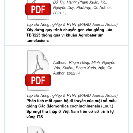
Đỗ Thị, Hạnh; Phạm Xuân, Hội;
Nguyễn Duy, Phương
; Co-Author:
2021
(-)
Tạp chí Nông nghiệp & PTNT (MARD Journal Article)
Xây dựng quy trình chuyển gen vào giống Lúa
TBR225 thông qua vi khuẩn Agrobaterium
tumefaciens
Authors:
Phạm Hồng, Minh; Nguyễn
Văn, Khiêm; Phạm Xuân, Hội
; Co-
Author:
2022
(-)
Tạp chí Nông nghiệp & PTNT (MARD Journal Article)
Phân tích mối quan hệ di truyền của một số mẫu
giống Gấc (Momordica cochinchinensis (Lour.)
Spreng) thu thập ở Việt Nam trên cơ sở trình tự
vùng ITS