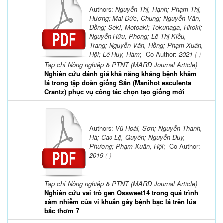
Authors:
Nguyễn Thị, Hạnh; Phạm Thị,
Hương; Mai Đức, Chung; Nguyễn Văn,
Đồng; Seki, Motoaki; Tokunaga, Hiroki;
Nguyễn Hữu, Phong; Lê Thị Kiều,
Trang; Nguyễn Văn, Hồng; Phạm Xuân,
Hội; Lê Huy, Hàm
; Co-Author:
2021
(-)
Tạp chí Nông nghiệp & PTNT (MARD Journal Article)
Nghiên cứu đánh giá khả năng kháng bệnh khảm
lá trong tập đoàn giống Sắn (Manihot esculenta
Crantz) phục vụ công tác chọn tạo giống mới
Authors:
Vũ Hoài, Sơn; Nguyễn Thanh,
Hà; Cao Lệ, Quyên; Nguyễn Duy,
Phương; Phạm Xuân, Hội
; Co-Author:
2019
(-)
Tạp chí Nông nghiệp & PTNT (MARD Journal Article)
Nghiên cứu vai trò gen Ossweet14 trong quá trình
xâm nhiễm của vi khuẩn gây bệnh bạc lá trên lúa
bắc thơm 7