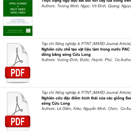
Thực trạng ngộ độc sắt đối với cây lúa trồng tr
Authors:
Trương Minh, Ngọc; Võ Đình, Quang; Ngu
Tạp chí Nông nghiệp & PTNT (MARD Journal Article
Nghiên cứu chế tạo vật liệu làm trong nước PAC 
đồng bằng sông Cửu Long
Authors:
Vương Đình, Đước; Huỳnh, Phú
; Co-Autho
Tạp chí Nông nghiệp & PTNT (MARD Journal Article
Nghiên cứu đặc điểm hình thái của các giống Sen
sông Cửu Long
Authors:
Lê Diễm, Kiều; Nguyễn Minh, Chơn
; Co-Au