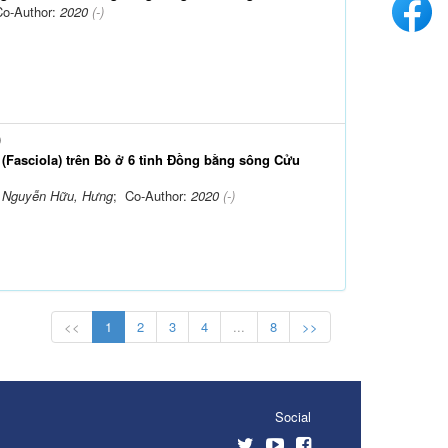
Co-Author:
2020
(-)
)
 (Fasciola) trên Bò ở 6 tỉnh Đồng bằng sông Cửu
; Nguyễn Hữu, Hưng
; Co-Author:
2020
(-)
<<
1
2
3
4
...
8
>>
Social