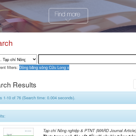
arch
ent filters:
rch Results
s 1-10 of 76 (Search time: 0.004 seconds).
its:
Tạp chí Nông nghiệp & PTNT (MARD Journal Article