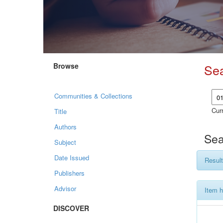
Browse
Se
Communities & Collections
Curr
Title
Authors
Sea
Subject
Date Issued
Result
Publishers
Advisor
Item h
DISCOVER