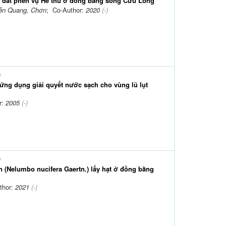
ên đất phèn vụ Hè thu ở đồng bằng sông Cửu Long
yễn Quang, Chơn
; Co-Author:
2020
(-)
)
ứng dụng giải quyết nước sạch cho vùng lũ lụt
r:
2005
(-)
)
 (Nelumbo nucifera Gaertn.) lấy hạt ở đồng bằng
thor:
2021
(-)