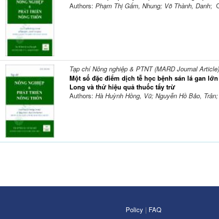
Authors:
Phạm Thị Gấm, Nhung; Võ Thành, Danh
; 
Tạp chí Nông nghiệp & PTNT (MARD Journal Article
Một số đặc điểm dịch tễ học bệnh sán lá gan lớn
Long và thử hiệu quả thuốc tẩy trừ
Authors:
Hà Huỳnh Hồng, Vũ; Nguyễn Hồ Bảo, Trân
Policy
|
FAQ