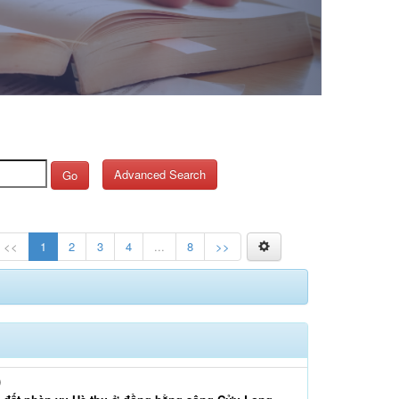
Advanced Search
Go
<<
1
2
3
4
...
8
>>
)