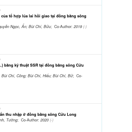
)
của tổ hợp lúa lai hồi giao tại đồng bằng sông
guyễn Ngọc, Ẩn; Bùi Chí, Bửu
; Co-Author:
2019
(-)
)
 L.) bằng kỹ thuật SSR tại đồng bằng sông Cửu
Bùi Chí, Công; Bùi Chí, Hiếu; Bùi Chí, Bử
; Co-
)
uẩn thu nhập ở đồng bằng sông Cửu Long
inh, Tường
; Co-Author:
2020
(-)