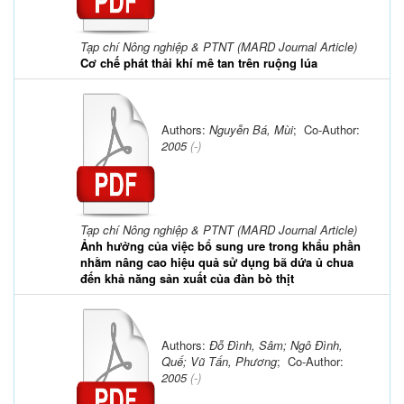
Tạp chí Nông nghiệp & PTNT (MARD Journal Article)
Cơ chế phát thải khí mê tan trên ruộng lúa
Authors:
Nguyễn Bá, Mùi
; Co-Author:
2005
(-)
Tạp chí Nông nghiệp & PTNT (MARD Journal Article)
Ảnh hưởng của việc bổ sung ure trong khẩu phần
nhằm nâng cao hiệu quả sử dụng bã dứa ủ chua
đến khả năng sản xuất của đàn bò thịt
Authors:
Đỗ Đình, Sâm; Ngô Đình,
Quế; Vũ Tấn, Phương
; Co-Author:
2005
(-)