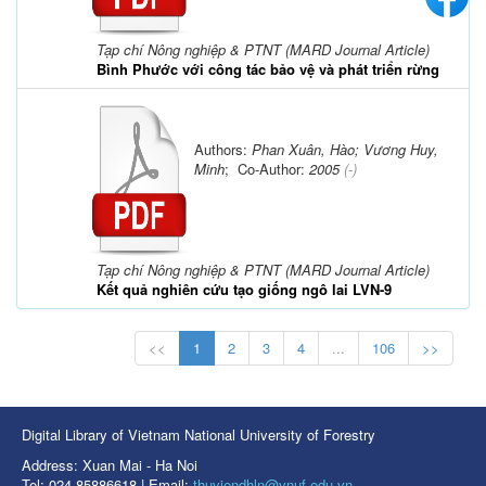
Tạp chí Nông nghiệp & PTNT (MARD Journal Article)
Bình Phước với công tác bảo vệ và phát triển rừng
Authors:
Phan Xuân, Hào; Vương Huy,
Minh
; Co-Author:
2005
(-)
Tạp chí Nông nghiệp & PTNT (MARD Journal Article)
Kết quả nghiên cứu tạo giống ngô lai LVN-9
<<
1
2
3
4
...
106
>>
Digital Library of Vietnam National University of Forestry
Address: Xuan Mai - Ha Noi
Tel: 024 85886618 | Email:
thuviendhln@vnuf.edu.vn