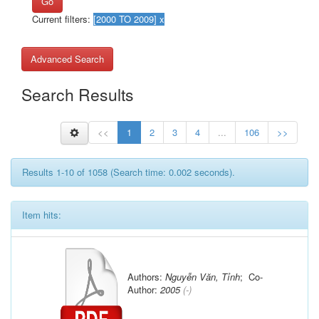
Go
Current filters:
Advanced Search
Search Results
<<
1
2
3
4
...
106
>>
Results 1-10 of 1058 (Search time: 0.002 seconds).
Item hits:
Authors:
Nguyễn Văn, Tỉnh
; Co-
Author:
2005
(-)