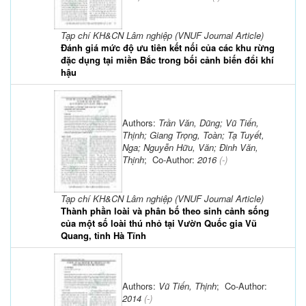
Tạp chí KH&CN Lâm nghiệp (VNUF Journal Article)
Đánh giá mức độ ưu tiên kết nối của các khu rừng
đặc dụng tại miền Bắc trong bối cảnh biến đổi khí
hậu
Authors:
Trần Văn, Dũng; Vũ Tiến,
Thịnh; Giang Trọng, Toàn; Tạ Tuyết,
Nga; Nguyễn Hữu, Văn; Đinh Văn,
Thịnh
; Co-Author:
2016
(-)
Tạp chí KH&CN Lâm nghiệp (VNUF Journal Article)
Thành phần loài và phân bố theo sinh cảnh sống
của một số loài thú nhỏ tại Vườn Quốc gia Vũ
Quang, tỉnh Hà Tĩnh
Authors:
Vũ Tiến, Thịnh
; Co-Author:
2014
(-)