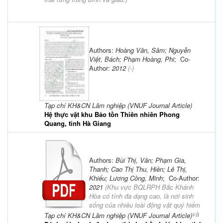
Authors:
Hoàng Văn, Sâm; Nguyễn
Việt, Bách; Phạm Hoàng, Phi
; Co-
Author:
2012
(-)
Tạp chí KH&CN Lâm nghiệp (VNUF Journal Article)
Hệ thực vật khu Bảo tồn Thiên nhiên Phong
Quang, tỉnh Hà Giang
Authors:
Bùi Thị, Vân; Phạm Gia,
Thanh; Cao Thị Thu, Hiền; Lê Thị,
Khiếu; Lương Công, Minh
; Co-Author:
2021
(
Khu vực BQLRPH Bắc Khánh
Hòa có tính đa dạng cao, là nơi sinh
sống của nhiều loài động vật quý hiếm
và
Tạp chí KH&CN Lâm nghiệp (VNUF Journal Article)