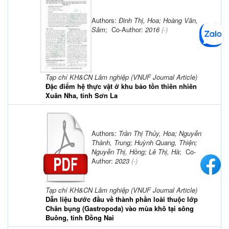
Authors:
Đinh Thị, Hoa; Hoàng Văn,
Sâm
; Co-Author:
2016
(-)
Tạp chí KH&CN Lâm nghiệp (VNUF Journal Article)
Đặc điểm hệ thực vật ở khu bảo tồn thiên nhiên
Xuân Nha, tỉnh Sơn La
Authors:
Trần Thị Thủy, Hoa; Nguyễn
Thành, Trung; Huỳnh Quang, Thiện;
Nguyễn Thị, Hồng; Lê Thị, Hà
; Co-
Author:
2023
(-)
Tạp chí KH&CN Lâm nghiệp (VNUF Journal Article)
Dẫn liệu bước đầu về thành phần loài thuộc lớp
Chân bụng (Gastropoda) vào mùa khô tại sông
Buông, tỉnh Đồng Nai