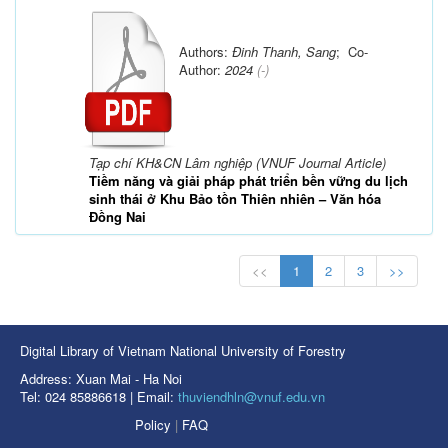
Authors:
Đinh Thanh, Sang
; Co-
Author:
2024
(-)
Tạp chí KH&CN Lâm nghiệp (VNUF Journal Article)
Tiềm năng và giải pháp phát triển bền vững du lịch
sinh thái ở Khu Bảo tồn Thiên nhiên – Văn hóa
Đồng Nai
<<
1
2
3
>>
Digital Library of Vietnam National University of Forestry
Address: Xuan Mai - Ha Noi
Tel: 024 85886618 | Email:
thuviendhln@vnuf.edu.vn
Policy
|
FAQ