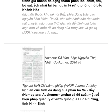
Đánh giá nhanh đa dạng thành phần loài chim, thú,
bò sát, ếch nhái tại ban quản lý rừng phòng hộ bắc
Khánh Hòa
đặc hữu thuộc khu hệ núi thấp phía Đông Bắc cao
nguyên Lâm Viên. Do đó, cần tiến hành các đợt khảo
sát chuyên sâu trong thời gian tới để đánh giá toàn
diện hơn về mức độ đa dạng của từng loài và giá trị
ĐDSH của khu vực này.
)
Authors:
Đỗ Văn, Lập; Nguyễn Thế,
Nhã
; Co-Author:
2016
(-)
Tạp chí KH&CN Lâm nghiệp (VNUF Journal Article)
Nghiên cứu tính đa dạng của phân bộ Ve - Rầy
(Homoptera: Auchenorrhyncha) và đề xuất một số
biện pháp quản lý ở vườn quốc gia Cúc Phương,
tỉnh Ninh Bình