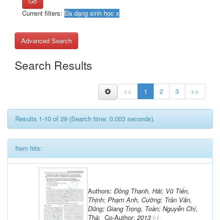
Go
Current filters:
Advanced Search
Search Results
<<
1
2
3
>>
Results 1-10 of 29 (Search time: 0.003 seconds).
Item hits:
Authors:
Đồng Thanh, Hải; Vũ Tiến,
Thịnh; Phạm Anh, Cường; Trần Văn,
Dũng; Giang Trọng, Toàn; Nguyễn Chí,
Thà
; Co-Author:
2013
(-)