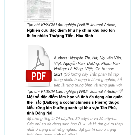
Tạp chí KH&CN Lâm nghiệp (VNUF Journal Article)
Nghiên cứu đặc điểm khu hệ chim khu bảo tồn
thiên nhiên Thượng Tiến, Hòa Bình
Authors:
Nguyễn Thị, Hà; Nguyễn Văn,
Việt; Nguyễn Văn, Bường; Phạm Văn,
Hường; Lê Hồng, Việt
; Co-Author:
2021
(
Số lượng cây Trắc phân bố tập
trung nhiều ở trạng thái rừng nghèo, kế
tiếp là rừng trung bình và rừng giàu với
mật
Tạp chí KH&CN Lâm nghiệp (VNUF Journal Article)
Một số đặc điểm lâm học và tính đa dạng của quần
thể Trắc (Dalbergia cochinchinensis Pierre) thuộc
kiểu rừng kín thường xanh tại khu vực Tân Phú,
tỉnh Đồng Nai
độ tương ứng là 74 cây/ha, 30 cây/ha và 20 cây/ha.
Các chỉ số đa dạng sinh học D, J’ và H’ đạt giá trị thấp
nhất ở trạng thái rừng nghèo, đạt giá trị cao ở trạng
thái rừng trung bình và giàu.
)