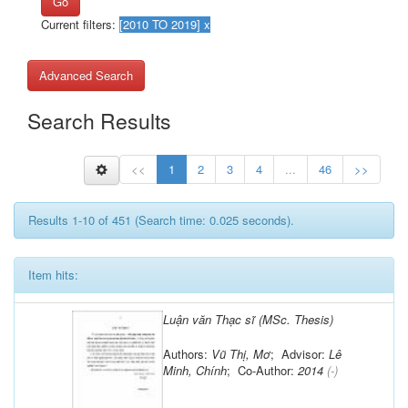
Go
Current filters:
Advanced Search
Search Results
<<
1
2
3
4
...
46
>>
Results 1-10 of 451 (Search time: 0.025 seconds).
Item hits:
Luận văn Thạc sĩ (MSc. Thesis)
Authors:
Vũ Thị, Mơ
; Advisor:
Lê
Minh, Chính
; Co-Author:
2014
(-)