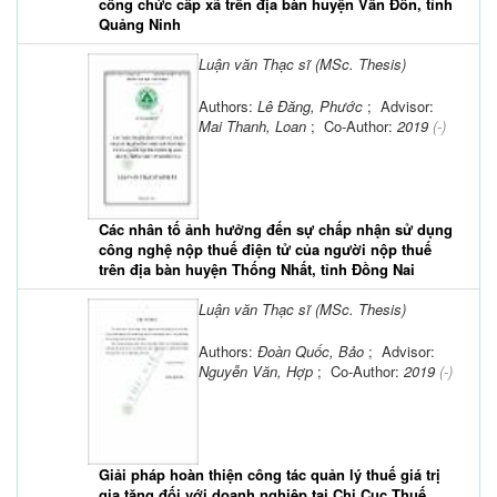
công chức cấp xã trên địa bàn huyện Vân Đồn, tỉnh
Quảng Ninh
Luận văn Thạc sĩ (MSc. Thesis)
Authors:
Lê Đăng, Phước
; Advisor:
Mai Thanh, Loan
; Co-Author:
2019
(-)
Các nhân tố ảnh hưởng đến sự chấp nhận sử dụng
công nghệ nộp thuế điện tử của người nộp thuế
trên địa bàn huyện Thống Nhất, tỉnh Đồng Nai
Luận văn Thạc sĩ (MSc. Thesis)
Authors:
Đoàn Quốc, Bảo
; Advisor:
Nguyễn Văn, Hợp
; Co-Author:
2019
(-)
Giải pháp hoàn thiện công tác quản lý thuế giá trị
gia tăng đối với doanh nghiệp tại Chi Cục Thuế