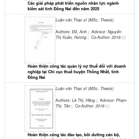
Các giải pháp phát triển nguồn nhân lực ngành
kiểm sát tỉnh Đồng Nai đến năm 2025
Luận văn Thạc sĩ (MSc. Thesis)
Authors:
Đỗ, Anh
; Advisor:
Nguyễn
Thị Xuân, Hương
; Co-Author:
2019
(-)
Hoàn thiện công tác quản lý nợ thuế đối với doanh
nghiệp tại Chi cục thuế huyện Thống Nhất, tỉnh
Đồng Nai
Luận văn Thạc sĩ (MSc. Thesis)
Authors:
Lê Thị, Hằng
; Advisor:
Phạm
Thị, Tân
; Co-Author:
2019
(-)
Hoàn thiện công tác đào tạo, bồi dưỡng cán bộ,