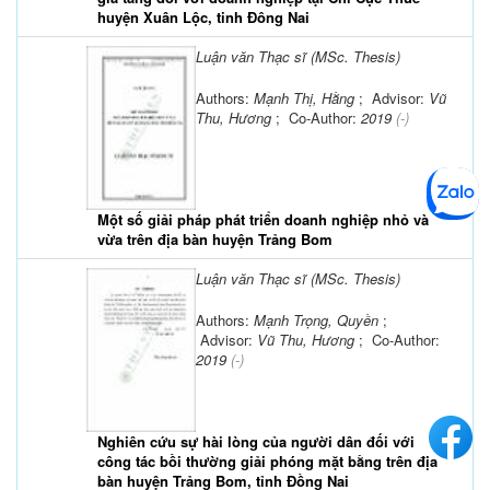
huyện Xuân Lộc, tinh Đông Nai
Luận văn Thạc sĩ (MSc. Thesis)
Authors:
Mạnh Thị, Hằng
; Advisor:
Vũ
Thu, Hương
; Co-Author:
2019
(-)
Một số giải pháp phát triển doanh nghiệp nhỏ và
vừa trên địa bàn huyện Trảng Bom
Luận văn Thạc sĩ (MSc. Thesis)
Authors:
Mạnh Trọng, Quyền
;
Advisor:
Vũ Thu, Hương
; Co-Author:
2019
(-)
Nghiên cứu sự hài lòng của người dân đối với
công tác bồi thường giải phóng mặt bằng trên địa
bàn huyện Trảng Bom, tỉnh Đồng Nai