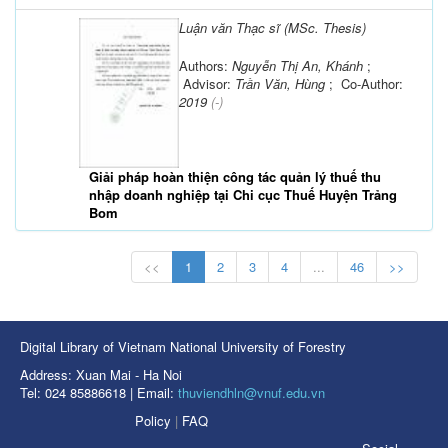
Luận văn Thạc sĩ (MSc. Thesis)
Authors:
Nguyễn Thị An, Khánh
;
Advisor:
Trần Văn, Hùng
; Co-Author:
2019
(-)
Giải pháp hoàn thiện công tác quản lý thuế thu
nhập doanh nghiệp tại Chi cục Thuế Huyện Trảng
Bom
<<
1
2
3
4
...
46
>>
Digital Library of Vietnam National University of Forestry
Address: Xuan Mai - Ha Noi
Tel: 024 85886618 | Email:
thuviendhln@vnuf.edu.vn
Policy
|
FAQ