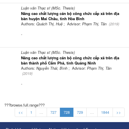
Luận văn Thạc sĩ (MSc. Thesis)
Nâng cao chất lượng cán bộ công chức cấp xã trên địa
bàn huyện Mai Châu, tỉnh Hòa Bình
Authors:
Quách Thị, Huệ
; Advisor:
Phạm Thị, Tân
(
2019
)
-
Luận văn Thạc sĩ (MSc. Thesis)
Nâng cao chất lượng cán bộ công chức cấp xã trên địa
bàn thành phố Cẩm Phả, tỉnh Quảng Ninh
Authors:
Nguyễn Thái, Bình
; Advisor:
Phạm Thị, Tân
(
2019
)
-
???browse.full.range???
<<
1
…
727
728
729
…
1844
>>