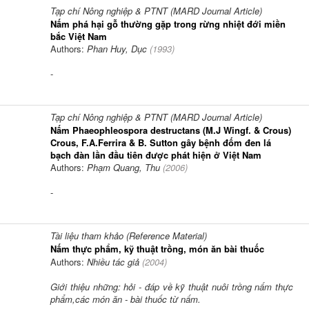
Tạp chí Nông nghiệp & PTNT (MARD Journal Article)
Nấm phá hại gỗ thường gặp trong rừng nhiệt đới miền
bắc Việt Nam
Authors:
Phan Huy, Dục
(
1993
)
-
Tạp chí Nông nghiệp & PTNT (MARD Journal Article)
Nấm Phaeophleospora destructans (M.J Wingf. & Crous)
Crous, F.A.Ferrira & B. Sutton gây bệnh đốm đen lá
bạch đàn lần đầu tiên được phát hiện ở Việt Nam
Authors:
Phạm Quang, Thu
(
2006
)
-
Tài liệu tham khảo (Reference Material)
Nấm thực phẩm, kỹ thuật trồng, món ăn bài thuốc
Authors:
Nhiều tác giả
(
2004
)
Giới thiệu những: hỏi - đáp về kỹ thuật nuôi trồng nấm thực
phẩm,các món ăn - bài thuốc từ nấm.