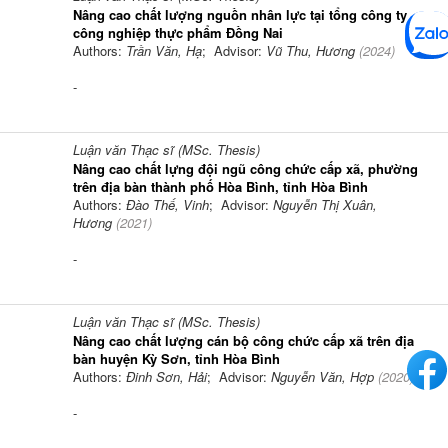
Nâng cao chất lượng nguồn nhân lực tại tổng công ty
công nghiệp thực phẩm Đồng Nai
Authors:
Trần Văn, Hạ
; Advisor:
Vũ Thu, Hương
(
2024
)
-
Luận văn Thạc sĩ (MSc. Thesis)
Nâng cao chất lựng đội ngũ công chức cấp xã, phường
trên địa bàn thành phố Hòa Bình, tỉnh Hòa Bình
Authors:
Đào Thế, Vinh
; Advisor:
Nguyễn Thị Xuân,
Hương
(
2021
)
-
Luận văn Thạc sĩ (MSc. Thesis)
Nâng cao chất lượng cán bộ công chức cấp xã trên địa
bàn huyện Kỳ Sơn, tỉnh Hòa Bình
Authors:
Đinh Sơn, Hải
; Advisor:
Nguyễn Văn, Hợp
(
2020
)
-