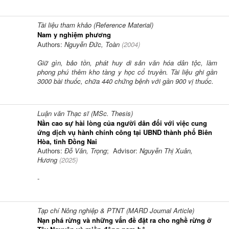
Tài liệu tham khảo (Reference Material)
Nam y nghiệm phương
Authors:
Nguyễn Đức, Toàn
(
2004
)
Giữ gìn, bảo tồn, phát huy di sản văn hóa dân tộc, làm
phong phú thêm kho tàng y học cổ truyền. Tài liệu ghi gần
3000 bài thuốc, chữa 440 chứng bệnh với gần 900 vị thuốc.
Luận văn Thạc sĩ (MSc. Thesis)
Nần cao sự hài lòng của người dân đối với việc cung
ứng dịch vụ hành chính công tại UBND thành phố Biên
Hòa, tỉnh Đồng Nai
Authors:
Đỗ Văn, Trọng
; Advisor:
Nguyễn Thị Xuân,
Hương
(
2025
)
-
Tạp chí Nông nghiệp & PTNT (MARD Journal Article)
Nạn phá rừng và những vấn đề đặt ra cho nghề rừng ở