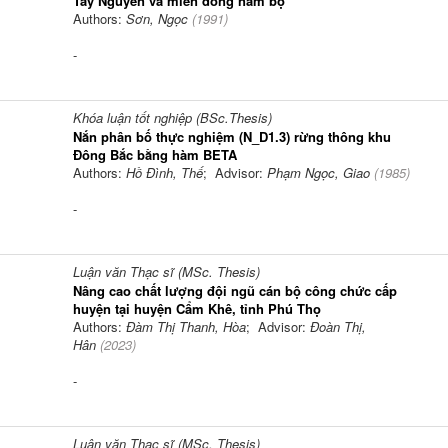
Tây Nguyên và miền đông nam bộ
Authors:
Sơn, Ngọc
(
1991
)
-
Khóa luận tốt nghiệp (BSc.Thesis)
Nắn phân bố thực nghiệm (N_D1.3) rừng thông khu
Đông Bắc bằng hàm BETA
Authors:
Hồ Đình, Thế
; Advisor:
Phạm Ngọc, Giao
(
1985
)
-
Luận văn Thạc sĩ (MSc. Thesis)
Nâng cao chất lượng đội ngũ cán bộ công chức cấp
huyện tại huyện Cẩm Khê, tỉnh Phú Thọ
Authors:
Đàm Thị Thanh, Hòa
; Advisor:
Đoàn Thị,
Hân
(
2023
)
-
Luận văn Thạc sĩ (MSc. Thesis)