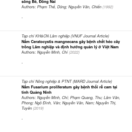
sông Bé, Đồng Nai
Authors:
Phạm Thế, Dũng; Nguyễn Văn, Chiến
(
1992
)
-
Tạp chí KH&CN Lâm nghiệp (VNUF Journal Article)
Nấm Ceratocystis mangnecans gây bệnh chết héo cây
trồng Lâm nghiệp và định hướng quản lý ở Việt Nam
Authors:
Nguyễn Minh, Chí
(
2022
)
-
Tạp chí Nông nghiệp & PTNT (MARD Journal Article)
Nấm Fusarium proliferatum gây bệnh thối rễ cam tại
tỉnh Quảng Ninh
Authors:
Nguyễn Minh, Chí; Phạm Quang, Thu; Lâm Văn,
Phong; Ngô Đình, Văn; Nguyễn Văn, Nam; Nguyễn Thị,
Tuyên
(
2019
)
-