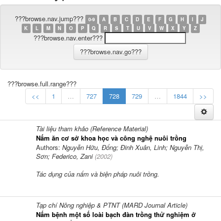
???browse.nav.jump???
0-9
A
B
C
D
E
F
G
H
I
J
K
L
M
N
O
P
Q
R
S
T
U
V
W
X
Y
Z
???browse.nav.enter???
???browse.full.range???
<<
1
…
727
728
729
…
1844
>>
Tài liệu tham khảo (Reference Material)
Nấm ăn cơ sở khoa học và công nghệ nuôi trồng
Authors:
Nguyễn Hữu, Đống; Đinh Xuân, Linh; Nguyễn Thị,
Sơn; Federico, Zani
(
2002
)
Tác dụng của nấm và biện pháp nuôi trồng.
Tạp chí Nông nghiệp & PTNT (MARD Journal Article)
Nấm bệnh một số loài bạch đàn trồng thử nghiệm ở