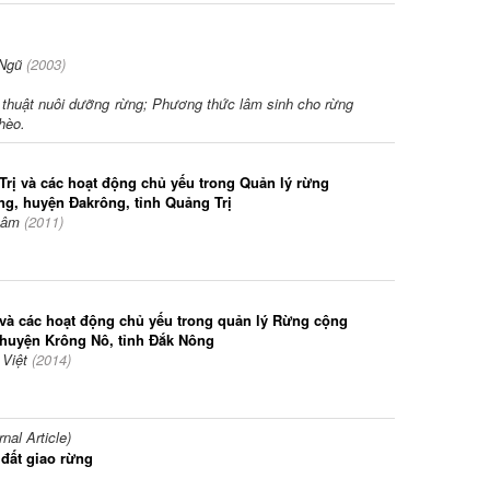
Ngũ
(
2003
)
ỹ thuật nuôi dưỡng rừng; Phương thức lâm sinh cho rừng
hèo.
rị và các hoạt động chủ yếu trong Quản lý rừng
ng, huyện Đakrông, tỉnh Quảng Trị
hâm
(
2011
)
và các hoạt động chủ yếu trong quản lý Rừng cộng
 huyện Krông Nô, tỉnh Đắk Nông
 Việt
(
2014
)
al Article)
đất giao rừng