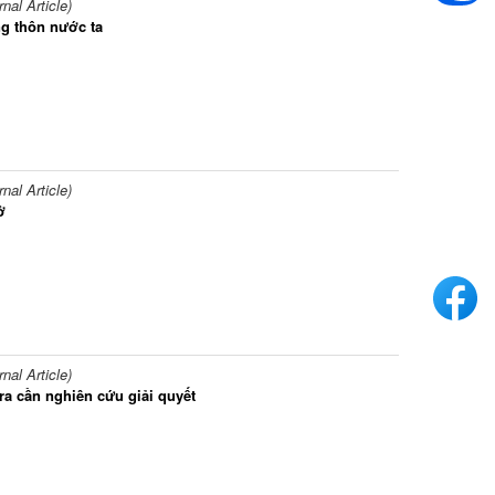
al Article)
ng thôn nước ta
al Article)
ở
al Article)
ra cần nghiên cứu giải quyết