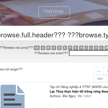
rowse.full.header??? ???browse.typ
???browse.nav.jump???
0-9
A
B
C
D
E
F
G
H
I
J
K
L
M
???browse.nav.enter???
se.full.range???
<<
1841
Tạp chí Nông nghiệp & PTNT (MARD Journ
Lạc Thủy thực hiện tốt trồng rừng the
Authors:
Mai Ngọc, Vũ
(
1992
)
-