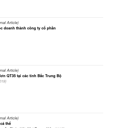
al Article)
ốc doanh thành công ty cổ phần
al Article)
đơn QT35 tại các tỉnh Bắc Trung Bộ
019
)
al Article)
 cá thể