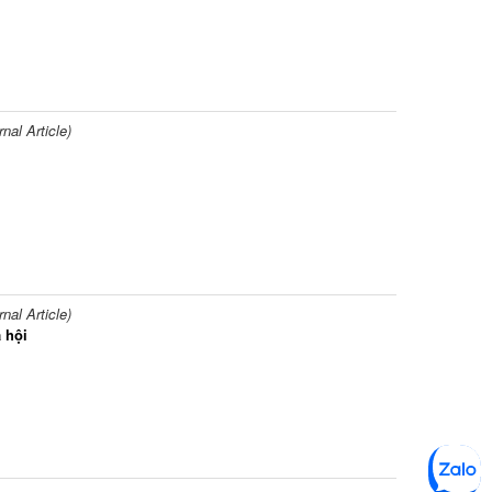
al Article)
al Article)
 hội