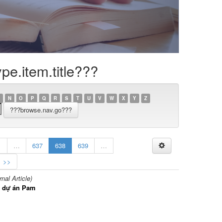
e.item.title???
N
O
P
Q
R
S
T
U
V
W
X
Y
Z
1
…
637
638
639
…
>>
al Article)
o dự án Pam