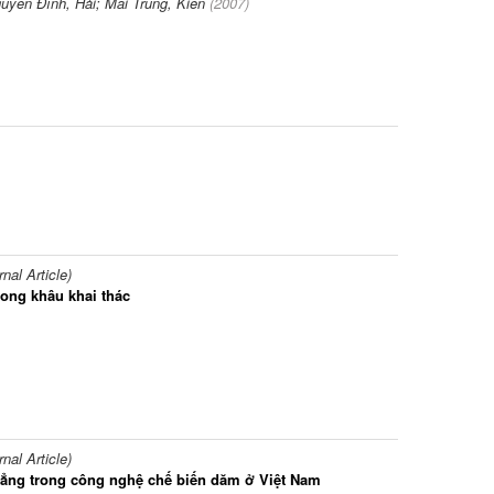
uyễn Đình, Hải; Mai Trung, Kiên
(
2007
)
al Article)
trong khâu khai thác
al Article)
hẳng trong công nghệ chế biến dăm ở Việt Nam