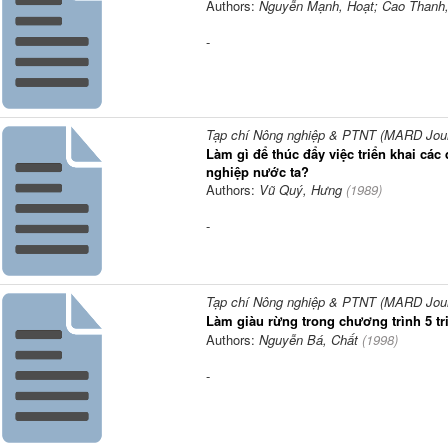
Authors:
Nguyễn Mạnh, Hoạt; Cao Thanh,
-
Tạp chí Nông nghiệp & PTNT (MARD Journ
Làm gì để thúc đẩy việc triển khai cá
nghiệp nước ta?
Authors:
Vũ Quý, Hưng
(
1989
)
-
Tạp chí Nông nghiệp & PTNT (MARD Journ
Làm giàu rừng trong chương trình 5 tr
Authors:
Nguyễn Bá, Chất
(
1998
)
-