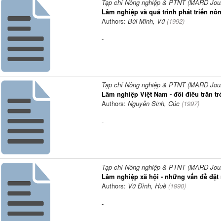
Tạp chí Nông nghiệp & PTNT (MARD Journ
Lâm nghiệp và quá trình phát triển nô
Authors:
Bùi Minh, Vũ
(
1992
)
-
Tạp chí Nông nghiệp & PTNT (MARD Journ
Lâm nghiệp Việt Nam - đôi điều trăn tr
Authors:
Nguyễn Sinh, Cúc
(
1997
)
-
Tạp chí Nông nghiệp & PTNT (MARD Journ
Lâm nghiệp xã hội - những vấn đề đặt 
Authors:
Vũ Đình, Huề
(
1990
)
-