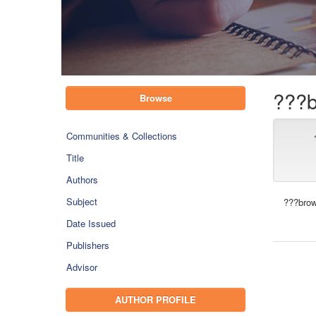
???b
Browse
Communities & Collections
Title
Authors
Subject
???brow
Date Issued
Publishers
Advisor
AUTHOR PROFILE