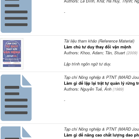
Authors:
Lê Đình, Khả; Hà Huy, Thịnh; Ng
-
Tài liệu tham khảo (Reference Material)
Làm chủ tư duy thay đổi vận mệnh
Authors:
Khoo, Adam; Tân, Stuart
(
2009
)
Lập trình ngôn ngữ tư duy.
Tạp chí Nông nghiệp & PTNT (MARD Journ
Làm gì để lập lại trật tự quản lý rừng 
Authors:
Nguyễn Tuế, Ánh
(
1989
)
-
Tạp chí Nông nghiệp & PTNT (MARD Journ
Làm gì để nâng cao chất lượng dao p