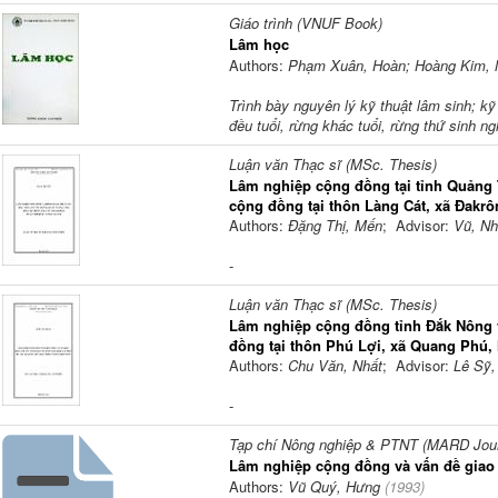
Giáo trình (VNUF Book)
Lâm học
Authors:
Phạm Xuân, Hoàn; Hoàng Kim, 
Trình bày nguyên lý kỹ thuật lâm sinh; k
đều tuổi, rừng khác tuổi, rừng thứ sinh ng
Luận văn Thạc sĩ (MSc. Thesis)
Lâm nghiệp cộng đồng tại tỉnh Quảng T
cộng đồng tại thôn Làng Cát, xã Đakrô
Authors:
Đặng Thị, Mến
; Advisor:
Vũ, N
-
Luận văn Thạc sĩ (MSc. Thesis)
Lâm nghiệp cộng đồng tỉnh Đắk Nông 
đồng tại thôn Phú Lợi, xã Quang Phú,
Authors:
Chu Văn, Nhất
; Advisor:
Lê Sỹ,
-
Tạp chí Nông nghiệp & PTNT (MARD Journ
Lâm nghiệp cộng đồng và vấn đề giao 
Authors:
Vũ Quý, Hưng
(
1993
)