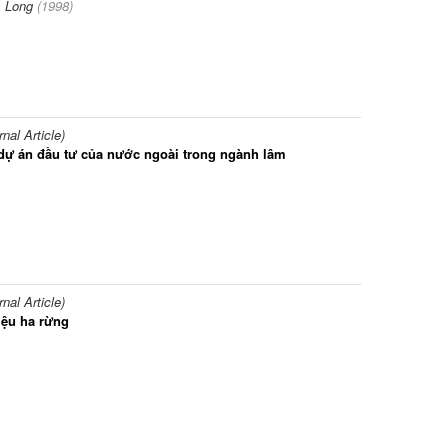
 Long
(
1998
)
al Article)
c dự án đầu tư của nước ngoài trong ngành lâm
al Article)
iệu ha rừng