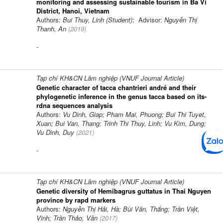
monitoring and assessing sustainable tourism in Ba Vi
District, Hanoi, Vietnam
Authors:
Bui Thuy, Linh (Student)
; Advisor:
Nguyễn Thị
Thanh, An
(
2019
)
-
Tạp chí KH&CN Lâm nghiệp (VNUF Journal Article)
Genetic character of tacca chantrieri andré and their
phylogenetic inference in the genus tacca based on its-
rdna sequences analysis
Authors:
Vu Dinh, Giap; Pham Mai, Phuong; Bui Thi Tuyet,
Xuan; Bui Van, Thang; Trinh Thi Thuy, Linh; Vu Kim, Dung;
Vu Dinh, Duy
(
2021
)
-
Tạp chí KH&CN Lâm nghiệp (VNUF Journal Article)
Genetic diversity of Hemibagrus guttatus in Thai Nguyen
province by rapd markers
Authors:
Nguyễn Thị Hải, Hà; Bùi Văn, Thắng; Trần Việt,
Vinh; Trần Thảo, Vân
(
2017
)