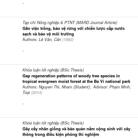
-
Tạp chí Nông nghiệp & PTNT (MARD Journal Article)
Gắn việc trồng, bảo vệ rừng với chiến lược cấp nước
sạch và bảo vệ môi trường
Authors:
Lê Văn, Căn
(
1992
)
-
Khóa luận tốt nghiệp (BSc.Thesis)
Gap regeneration patterns of woody tree species in
tropical evergreen moist forest at the Ba Vi national park
Authors:
Nguyen Thi, Nham (Student)
; Advisor:
Phạm Minh,
Toại
(
2014
)
-
Khóa luận tốt nghiệp (BSc.Thesis)
Gây cấy nhân giống và bảo quản nấm cộng sinh với cây
thông trong điều kiện phòng thí nghiệm