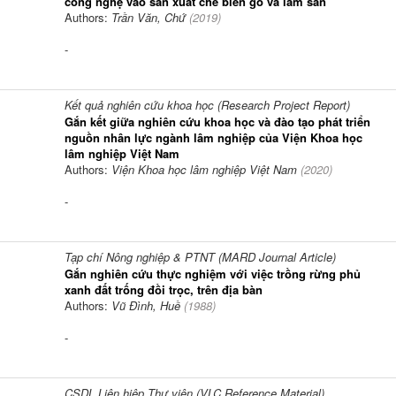
công nghệ vào sản xuất chế biến gỗ và lâm sản
Authors:
Trần Văn, Chứ
(
2019
)
-
Kết quả nghiên cứu khoa học (Research Project Report)
Gắn kết giữa nghiên cứu khoa học và đào tạo phát triển
nguồn nhân lực ngành lâm nghiệp của Viện Khoa học
lâm nghiệp Việt Nam
Authors:
Viện Khoa học lâm nghiệp Việt Nam
(
2020
)
-
Tạp chí Nông nghiệp & PTNT (MARD Journal Article)
Gắn nghiên cứu thực nghiệm với việc trồng rừng phủ
xanh đất trống đồi trọc, trên địa bàn
Authors:
Vũ Đình, Huề
(
1988
)
-
CSDL Liên hiệp Thư viện (VLC Reference Material)