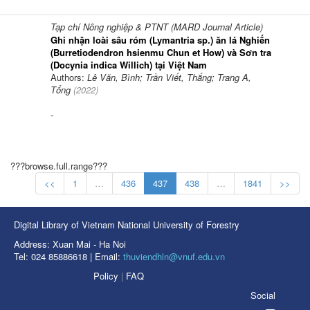
Tạp chí Nông nghiệp & PTNT (MARD Journal Article)
Ghi nhận loài sâu róm (Lymantria sp.) ăn lá Nghiến
(Burretiodendron hsienmu Chun et How) và Sơn tra
(Docynia indica Willich) tại Việt Nam
Authors:
Lê Văn, Bình; Trần Viết, Thắng; Trang A,
Tổng
(
2022
)
-
???browse.full.range???
<<
1
…
436
437
438
…
1841
>>
Digital Library of Vietnam National University of Forestry
Address: Xuan Mai - Ha Noi
Tel: 024 85886618 | Email:
thuviendhln@vnuf.edu.vn
Policy
|
FAQ
Social