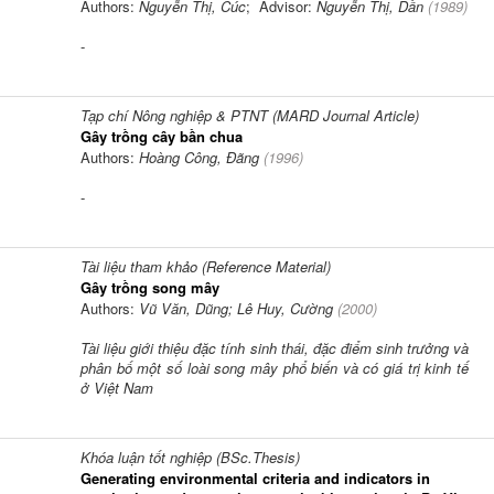
Authors:
Nguyễn Thị, Cúc
; Advisor:
Nguyễn Thị, Dần
(
1989
)
-
Tạp chí Nông nghiệp & PTNT (MARD Journal Article)
Gây trồng cây bần chua
Authors:
Hoàng Công, Đãng
(
1996
)
-
Tài liệu tham khảo (Reference Material)
Gây trồng song mây
Authors:
Vũ Văn, Dũng; Lê Huy, Cường
(
2000
)
Tài liệu giới thiệu đặc tính sinh thái, đặc điểm sinh trưởng và
phân bố một số loài song mây phổ biến và có giá trị kinh tế
ở Việt Nam
Khóa luận tốt nghiệp (BSc.Thesis)
Generating environmental criteria and indicators in