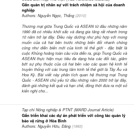
Gắn quản trị nhân sự với trách nhiệm xã hội của doanh
nghiệp
Authors:
Nguyễn Ngọc, Thắng
(
2010
)
Thương mại giữa Trung Quốc và ASEAN từ đầu những năm
1990 đã có nhiều khởi sắc và đang gia tăng rất nhanh trong
10 năm trở lại đây. Điều này dường như phù hợp với mong
muốn của cả hai bên trước những biến đổi nhanh chóng
cũng như diễn biến mới của kinh tế thế giới - đặc biệt là
cuộc Khủng hoảng toàn cầu vừa diễn ra, giúp Trung Quốc và
ASEAN thực hiện mục tiêu đa dạng hóa các đối tác, giảm
bớt sự phụ thuộc của cả hai bên vào các quan hệ kinh tế
truyền thống với các trung tâm kinh tế thế giới là Tây Âu và
Hoa Kỳ. Bài viết này phân tích quan hệ thương mại Trung
Quốc - ASEAN chủ yếu từ đầu những năm 2000 trở lại đây,
đánh giá những kết quả và hạn chế, đồng thời đưa ra một số
kiến nghị cho...
Tạp chí Nông nghiệp & PTNT (MARD Journal Article)
Gắn triển khai các dự án phát triển với công tác quản lý
bảo vệ rừng ở Hòa Bình
Authors:
Nguyễn Hữu, Đảng
(
1993
)