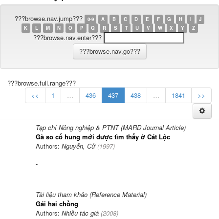
???browse.nav.jump???
0-9
A
B
C
D
E
F
G
H
I
J
K
L
M
N
O
P
Q
R
S
T
U
V
W
X
Y
Z
???browse.nav.enter???
???browse.full.range???
<<
1
…
436
437
438
…
1841
>>
Tạp chí Nông nghiệp & PTNT (MARD Journal Article)
Gà so cổ hung mới được tìm thấy ở Cát Lộc
Authors:
Nguyễn, Cử
(
1997
)
-
Tài liệu tham khảo (Reference Material)
Gái hai chồng
Authors:
Nhiều tác giả
(
2008
)