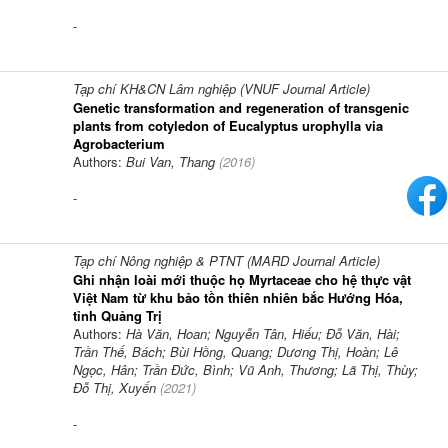
-
Tạp chí KH&CN Lâm nghiệp (VNUF Journal Article)
Genetic transformation and regeneration of transgenic
plants from cotyledon of Eucalyptus urophylla via
Agrobacterium
Authors:
Bui Van, Thang
(
2016
)
-
Tạp chí Nông nghiệp & PTNT (MARD Journal Article)
Ghi nhận loài mới thuộc họ Myrtaceae cho hệ thực vật
Việt Nam từ khu bảo tồn thiên nhiên bắc Hướng Hóa,
tỉnh Quảng Trị
Authors:
Hà Văn, Hoan; Nguyễn Tân, Hiếu; Đỗ Văn, Hài;
Trần Thế, Bách; Bùi Hồng, Quang; Dương Thị, Hoàn; Lê
Ngọc, Hân; Trần Đức, Bình; Vũ Anh, Thương; Lã Thị, Thùy;
Đỗ Thị, Xuyến
(
2021
)
-