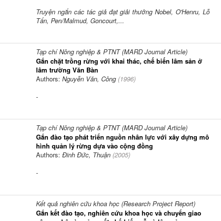
Truyện ngắn các tác giả đạt giải thưởng Nobel, O'Henru, Lỗ
Tấn, Pen/Malmud, Goncourt,...
Tạp chí Nông nghiệp & PTNT (MARD Journal Article)
Gắn chặt trồng rừng với khai thác, chế biến lâm sản ở
lâm trường Văn Bàn
Authors:
Nguyễn Văn, Công
(
1996
)
-
Tạp chí Nông nghiệp & PTNT (MARD Journal Article)
Gắn đào tạo phát triển nguồn nhân lực với xây dựng mô
hình quản lý rừng dựa vào cộng đồng
Authors:
Đinh Đức, Thuận
(
2005
)
-
Kết quả nghiên cứu khoa học (Research Project Report)
Gắn kết đào tạo, nghiên cứu khoa học và chuyển giao