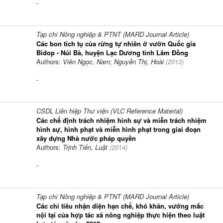
-
Tạp chí Nông nghiệp & PTNT (MARD Journal Article)
Các bon tích tụ của rừng tự nhiên ở vườn Quốc gia
Bidop - Núi Bà, huyện Lạc Dương tỉnh Lâm Đồng
Authors:
Viên Ngọc, Nam; Nguyễn Thị, Hoài
(
2013
)
-
CSDL Liên hiệp Thư viện (VLC Reference Material)
Các chế định trách nhiệm hình sự và miễn trách nhiệm
hình sự, hình phạt và miễn hình phạt trong giai đoạn
xây dựng Nhà nước pháp quyền
Authors:
Trịnh Tiến, Luật
(
2014
)
-
Tạp chí Nông nghiệp & PTNT (MARD Journal Article)
Các chỉ tiêu nhận diện hạn chế, khó khăn, vướng mắc
nội tại của hợp tác xã nông nghiệp thực hiện theo luật