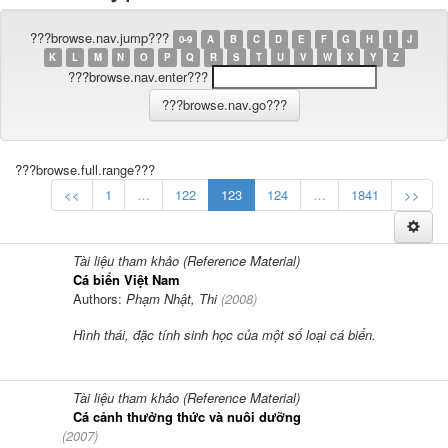
???browse.nav.jump???
0-9
A
B
C
D
E
F
G
H
I
J
K
L
M
N
O
P
Q
R
S
T
U
V
W
X
Y
Z
???browse.nav.enter???
???browse.full.range???
<<
1
…
122
123
124
…
1841
>>
Tài liệu tham khảo (Reference Material)
Cá biển Việt Nam
Authors:
Phạm Nhật, Thi
(
2008
)
Hình thái, đặc tính sinh học của một số loại cá biển.
Tài liệu tham khảo (Reference Material)
Cá cảnh thưởng thức và nuôi dưỡng
(
2007
)