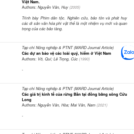
Việt Nam.
Authors:
Nguyễn Văn, Huy
(
2005
)
Trình bày Phim dân tộc. Nghiên cứu, bảo tồn và phát huy
các di sản văn hóa phi vật thể là một nhiệm vụ mới và quan
trọng của các bảo tàng.
Tạp chí Nông nghiệp & PTNT (MARD Journal Article)
Các dự an bảo vệ các loài quý, hiếm ở Việt Nam
Authors:
Võ, Quí; Lê Trọng, Cúc
(
1990
)
-
Tạp chí Nông nghiệp & PTNT (MARD Journal Article)
Các giá trị kinh tế của rừng Bần tại đồng bằng sông Cửu
Long
Authors:
Nguyễn Văn, Hòa; Mai Văn, Nam
(
2021
)
-