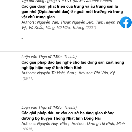
Tạp chí Nông nghiệp & PTNT (MARD Journal Article)
Các giai đoạn phát triển của trứng và ấu trùng sán lá
gan nhỏ (Opisthorchiidae) ở ngoài môi trường và trong
vật chủ trung gian
Authors:
Nguyễn Văn, Thoại; Nguyễn Đức, Tân; Huỳnh Vũ,
Vỹ; Vũ Khắc, Hùng; Vũ Hữu, Trường
(
2021
)
-
Luận văn Thạc sĩ (MSc. Thesis)
Các giải pháp đào tạo nghề cho lao động sản xuất nông
nghiệp hiện nay ở tỉnh Ninh Bình
Authors:
Nguyễn Tử Hoài, Sơn
; Advisor:
Phí Văn, Kỷ
(
2011
)
-
Luận văn Thạc sĩ (MSc. Thesis)
Các giải pháp đầu tư vào cơ sở hạ tầng giao thông
đường bộ huyện Thống Nhất tỉnh Đồng Nai
Authors:
Nguyễn Huy, Bắc
; Advisor:
Dương Thị Bình, Minh
(
2015
)