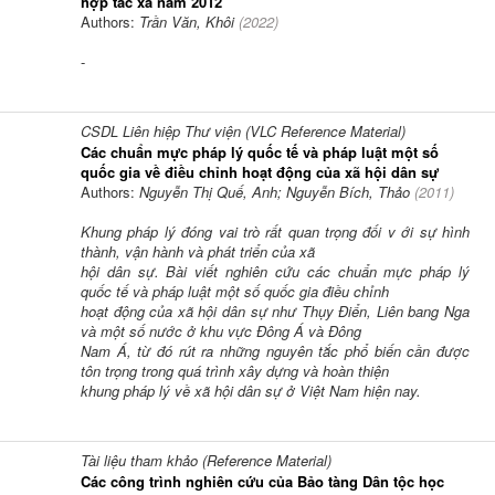
hợp tác xã năm 2012
Authors:
Trần Văn, Khôi
(
2022
)
-
CSDL Liên hiệp Thư viện (VLC Reference Material)
Các chuẩn mực pháp lý quốc tế và pháp luật một số
quốc gia về điều chỉnh hoạt động của xã hội dân sự
Authors:
Nguyễn Thị Quế, Anh; Nguyễn Bích, Thảo
(
2011
)
Khung pháp lý đóng vai trò rất quan trọng đối v ới sự hình
thành, vận hành và phát triển của xã
hội dân sự. Bài viết nghiên cứu các chuẩn mực pháp lý
quốc tế và pháp luật một số quốc gia điều chỉnh
hoạt động của xã hội dân sự như Thụy Điển, Liên bang Nga
và một số nước ở khu vực Đông Á và Đông
Nam Á, từ đó rút ra những nguyên tắc phổ biến cần được
tôn trọng trong quá trình xây dựng và hoàn thiện
khung pháp lý về xã hội dân sự ở Việt Nam hiện nay.
Tài liệu tham khảo (Reference Material)
Các công trình nghiên cứu của Bảo tàng Dân tộc học