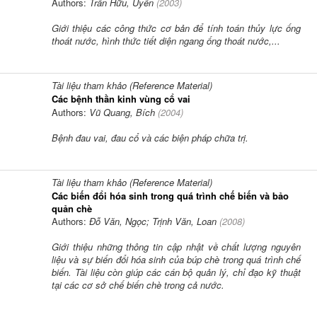
Authors:
Trần Hữu, Uyển
(
2003
)
Giới thiệu các công thức cơ bản để tính toán thủy lực ống
thoát nước, hình thức tiết diện ngang ống thoát nước,...
Tài liệu tham khảo (Reference Material)
Các bệnh thần kinh vùng cổ vai
Authors:
Vũ Quang, Bích
(
2004
)
Bệnh đau vai, đau cổ và các biện pháp chữa trị.
Tài liệu tham khảo (Reference Material)
Các biến đổi hóa sinh trong quá trình chế biến và bảo
quản chè
Authors:
Đỗ Văn, Ngọc; Trịnh Văn, Loan
(
2008
)
Giới thiệu những thông tin cập nhật về chất lượng nguyên
liệu và sự biến đổi hóa sinh của búp chè trong quá trình chế
biến. Tài liệu còn giúp các cán bộ quản lý, chỉ đạo kỹ thuật
tại các cơ sở chế biến chè trong cả nước.