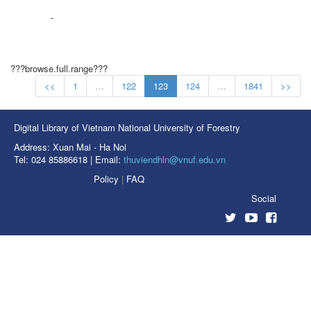
-
???browse.full.range???
<<
1
…
122
123
124
…
1841
>>
Digital Library of Vietnam National University of Forestry
Address: Xuan Mai - Ha Noi
Tel: 024 85886618 | Email:
thuviendhln@vnuf.edu.vn
Policy
|
FAQ
Social