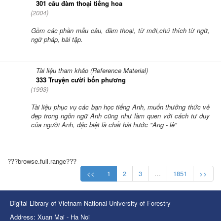
301 câu đàm thoại tiếng hoa
(
2004
)
Gồm các phần mẫu câu, đàm thoại, từ mới,chú thích từ ngữ,
ngữ pháp, bài tập.
Tài liệu tham khảo (Reference Material)
333 Truyện cười bốn phương
(
1993
)
Tài liệu phục vụ các bạn học tiếng Anh, muốn thưởng thức vẻ
đẹp trong ngôn ngữ Anh cũng như làm quen với cách tư duy
của người Anh, đặc biệt là chất hài hước "Ang - lê"
???browse.full.range???
<<
1
2
3
…
1851
>>
Digital Library of Vietnam National University of Forestry
Address: Xuan Mai - Ha Noi