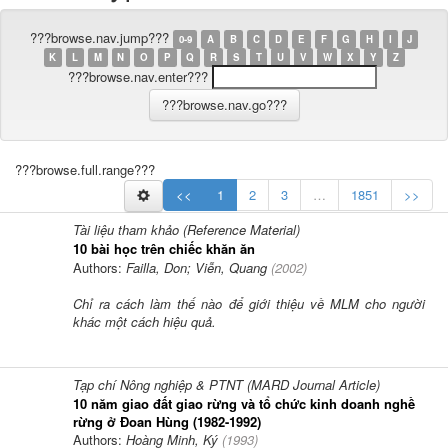
???browse.nav.jump???
0-9
A
B
C
D
E
F
G
H
I
J
K
L
M
N
O
P
Q
R
S
T
U
V
W
X
Y
Z
???browse.nav.enter???
???browse.full.range???
<<
1
2
3
…
1851
>>
Tài liệu tham khảo (Reference Material)
10 bài học trên chiếc khăn ăn
Authors:
Failla, Don; Viễn, Quang
(
2002
)
Chỉ ra cách làm thế nào để giới thiệu về MLM cho người
khác một cách hiệu quả.
Tạp chí Nông nghiệp & PTNT (MARD Journal Article)
10 năm giao đất giao rừng và tổ chức kinh doanh nghề
rừng ở Đoan Hùng (1982-1992)
Authors:
Hoàng Minh, Ký
(
1993
)