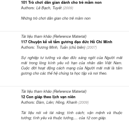
101 Trò chơi dân gian dành cho trẻ mầm non
Authors:
Lê Bạch, Tuyết
(
2009
)
Những trò chơi dân gian cho trẻ mầm non
Tài liệu tham khảo (Reference Material)
117 Chuyện kể về tấm gương đạo đức Hồ Chí Minh
Authors:
Trương Minh, Tuấn (chủ biên)
(
2007
)
Sự nghiệp tư tưởng và đạo đức sáng ngời của Người mãi
mãi trong lòng kính yêu vô hạn của nhân dân Việt Nam.
Cuộc đời hoạt động cách mạng của Người mãi mãi là tấm
gương cho các thế hệ chúng ta học tập và noi theo.
Tài liệu tham khảo (Reference Material)
12 Con giáp theo lịch vạn niên
Authors:
Đàm, Liên; Hồng, Khanh
(
2009
)
Tài liệu nói về tài năng; tính cách; vận mệnh và thuộc
tướng; tình yêu và thuộc tướng,... của 12 con giáp.