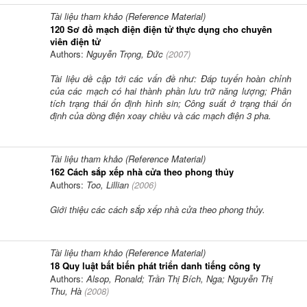
Tài liệu tham khảo (Reference Material)
120 Sơ đồ mạch điện điện tử thực dụng cho chuyên
viên điện tử
Authors:
Nguyễn Trọng, Đức
(
2007
)
Tài liệu dề cập tới các vấn đề như: Đáp tuyến hoàn chỉnh
của các mạch có hai thành phần lưu trữ năng lượng; Phân
tích trạng thái ổn định hình sin; Công suất ở trạng thái ổn
định của dòng điện xoay chiều và các mạch điện 3 pha.
Tài liệu tham khảo (Reference Material)
162 Cách sắp xếp nhà cửa theo phong thủy
Authors:
Too, Lillian
(
2006
)
Giới thiệu các cách sắp xếp nhà cửa theo phong thủy.
Tài liệu tham khảo (Reference Material)
18 Quy luật bất biến phát triển danh tiếng công ty
Authors:
Alsop, Ronald; Trần Thị Bích, Nga; Nguyễn Thị
Thu, Hà
(
2008
)