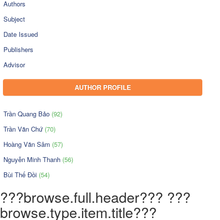
Authors
Subject
Date Issued
Publishers
Advisor
AUTHOR PROFILE
Trần Quang Bảo
(92)
Trần Văn Chứ
(70)
Hoàng Văn Sâm
(57)
Nguyễn Minh Thanh
(56)
Bùi Thế Đồi
(54)
???browse.full.header??? ???
browse.type.item.title???