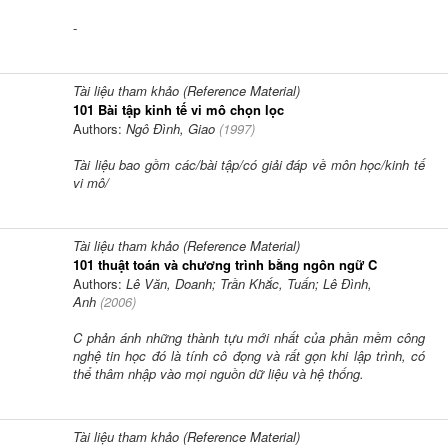
-
Tài liệu tham khảo (Reference Material)
101 Bài tập kinh tế vi mô chọn lọc
Authors:
Ngô Đình, Giao
(
1997
)
Tài liệu bao gồm các/bài tập/có giải đáp về môn học/kinh tế
vi mô/
Tài liệu tham khảo (Reference Material)
101 thuật toán và chương trình bằng ngôn ngữ C
Authors:
Lê Văn, Doanh; Trần Khắc, Tuấn; Lê Đình,
Anh
(
2006
)
C phản ánh những thành tựu mới nhất của phần mềm công
nghệ tin học đó là tính cô đọng và rất gọn khi lập trình, có
thể thâm nhập vào mọi nguồn dữ liệu và hệ thống.
Tài liệu tham khảo (Reference Material)