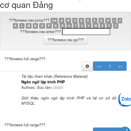
cơ quan Đảng
???browse.nav.jump???
0-9
A
B
C
D
E
F
G
H
I
J
K
L
M
N
O
P
Q
R
S
T
U
V
W
X
Y
Z
???browse.nav.enter???
???browse.full.range???
<<
1
>>
Tài liệu tham khảo (Reference Material)
Ngôn ngữ lập trình PHP
Authors:
Sưu tầm
(
2003
)
Giới thiệu ngôn ngữ lập trình PHP và hệ cơ sở dữ liệu
MYSQL.
???browse.full.range???