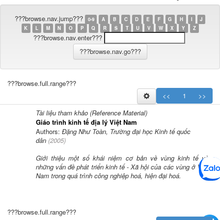
???browse.nav.jump???
0-9
A
B
C
D
E
F
G
H
I
J
K
L
M
N
O
P
Q
R
S
T
U
V
W
X
Y
Z
???browse.nav.enter???
???browse.full.range???
<<
1
>>
Tài liệu tham khảo (Reference Material)
Giáo trình kinh tế địa lý Việt Nam
Authors:
Đặng Như Toàn, Trường đại học Kinh tế quốc
dân
(
2005
)
Giới thiệu một số khái niệm cơ bản về vùng kinh tế và
những vấn đề phát triển kinh tế - Xã hội của các vùng ở Việt
Nam trong quá trình công nghiệp hoá, hiện đại hoá.
???browse.full.range???