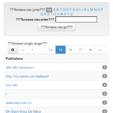
???browse.nav.jump???
A
B
C
D
E
F
G
H
I
J
K
L
M
N
O
P
0-9
Q
R
S
T
U
V
W
X
Y
Z
???browse.nav.enter???
???browse.single.range???
<<
1
…
14
15
16
17
18
>>
Publishers
diễn đàn hanoicorn
1
http://my.opera.com/wallpearl
1
sưu tầm
4
t
1
www.sara.com.vn
1
ĐH Bách khoa Đà Nẵng
1