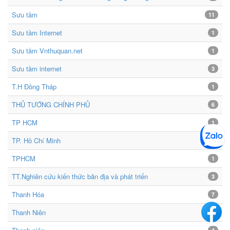
Sưu tầm
11
Sưu tầm Internet
1
Sưu tầm Vnthuquan.net
1
Sưu tầm internet
3
T.H Đồng Tháp
1
THỦ TƯỚNG CHÍNH PHỦ
6
TP HCM
1
TP. Hồ Chí Minh
1
TPHCM
1
TT.Nghiên cứu kiến thức bản địa và phát triển
3
Thanh Hóa
7
Thanh Niên
4