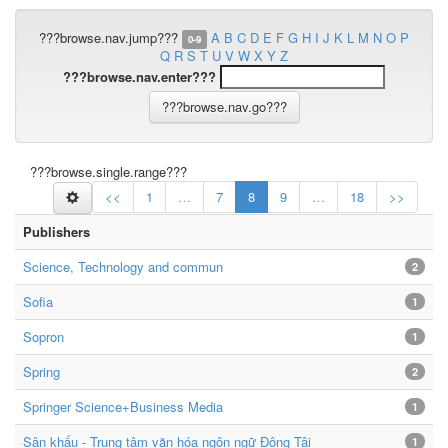
???browse.nav.jump???
A
B
C
D
E
F
G
H
I
J
K
L
M
N
O
P
0-9
Q
R
S
T
U
V
W
X
Y
Z
???browse.nav.enter???
???browse.single.range???
<<
1
…
7
8
9
…
18
>>
Publishers
Science, Technology and commun
2
Sofia
1
Sopron
1
Spring
2
Springer Science+Business Media
1
Sân khấu - Trung tâm văn hóa ngôn ngữ Đông Tâi
1