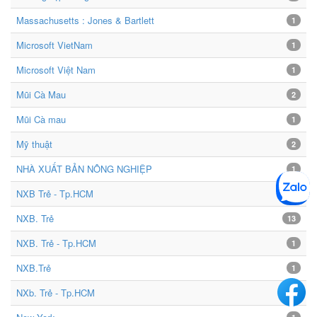
Massachusetts : Jones & Bartlett
1
Microsoft VietNam
1
Microsoft Việt Nam
1
Mũi Cà Mau
2
Mũi Cà mau
1
Mỹ thuật
2
NHÀ XUẤT BẢN NÔNG NGHIỆP
1
NXB Trẻ - Tp.HCM
1
NXB. Trẻ
13
NXB. Trẻ - Tp.HCM
1
NXB.Trẻ
1
NXb. Trẻ - Tp.HCM
9