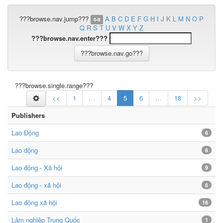
???browse.nav.jump???
A
B
C
D
E
F
G
H
I
J
K
L
M
N
O
P
0-9
Q
R
S
T
U
V
W
X
Y
Z
???browse.nav.enter???
???browse.single.range???
<<
1
…
4
5
6
…
18
>>
Publishers
Lao Động
6
Lao động
6
Lao động - Xã hội
9
Lao động - xã hội
6
Lao động xã hội
16
Lâm nghiệp Trung Quốc
1