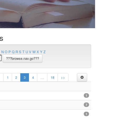
s
M
N
O
P
Q
R
S
T
U
V
W
X
Y
Z
<
1
2
3
4
…
18
>>
1
7
1