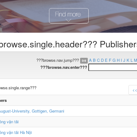
browse.single.header??? Publisher
???browse.nav.jump???
A
B
C
D
E
F
G
H
I
J
K
L
0-9
???browse.nav.enter???
wse.single.range???
<
hers
ugust-University, Gottigen, Germani
ông vận tải
ông vận tải Hà Nội