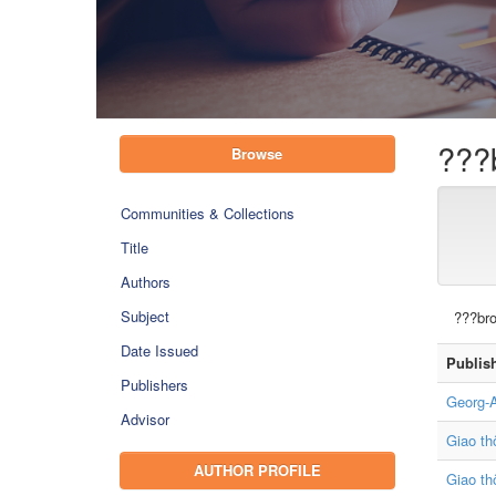
???
Browse
Communities & Collections
Title
Authors
Subject
???bro
Date Issued
Publis
Publishers
Georg-A
Advisor
Giao th
AUTHOR PROFILE
Giao th