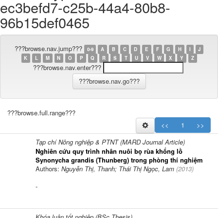
ec3befd7-c25b-44a4-80b8-
96b15def0465
???browse.nav.jump???
0-9
A
B
C
D
E
F
G
H
I
J
K
L
M
N
O
P
Q
R
S
T
U
V
W
X
Y
Z
???browse.nav.enter???
???browse.full.range???
<<
1
>>
Tạp chí Nông nghiệp & PTNT (MARD Journal Article)
Nghiên cứu quy trình nhân nuôi bọ rùa khổng lồ
Synonycha grandis (Thunberg) trong phòng thí nghiệm
Authors:
Nguyễn Thị, Thanh; Thái Thị Ngọc, Lam
(
2013
)
-
Khóa luận tốt nghiệp (BSc.Thesis)