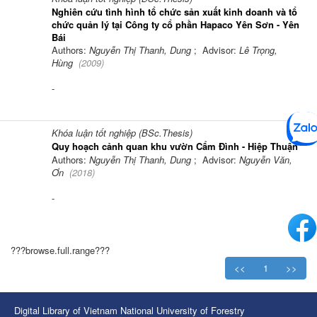
Nghiên cứu tình hình tổ chức sản xuất kinh doanh và tổ
chức quản lý tại Công ty cổ phần Hapaco Yên Sơn - Yên
Bái
Authors:
Nguyễn Thị Thanh, Dung
; Advisor:
Lê Trọng,
Hùng
(
2009
)
-
Khóa luận tốt nghiệp (BSc.Thesis)
Quy hoạch cảnh quan khu vườn Cẩm Đình - Hiệp Thuận
Authors:
Nguyễn Thị Thanh, Dung
; Advisor:
Nguyễn Văn,
Ơn
(
2018
)
-
???browse.full.range???
<<
1
>>
Digital Library of Vietnam National University of Forestry