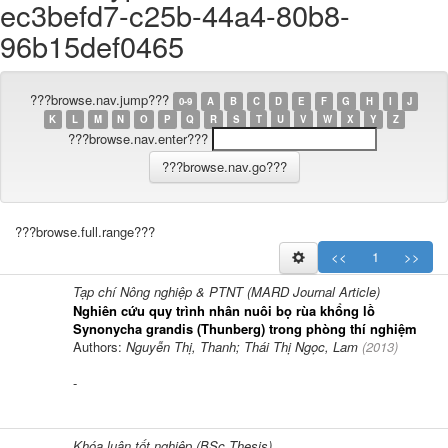
ec3befd7-c25b-44a4-80b8-
96b15def0465
???browse.nav.jump???
0-9
A
B
C
D
E
F
G
H
I
J
K
L
M
N
O
P
Q
R
S
T
U
V
W
X
Y
Z
???browse.nav.enter???
???browse.full.range???
<<
1
>>
Tạp chí Nông nghiệp & PTNT (MARD Journal Article)
Nghiên cứu quy trình nhân nuôi bọ rùa khổng lồ
Synonycha grandis (Thunberg) trong phòng thí nghiệm
Authors:
Nguyễn Thị, Thanh; Thái Thị Ngọc, Lam
(
2013
)
-
Khóa luận tốt nghiệp (BSc.Thesis)