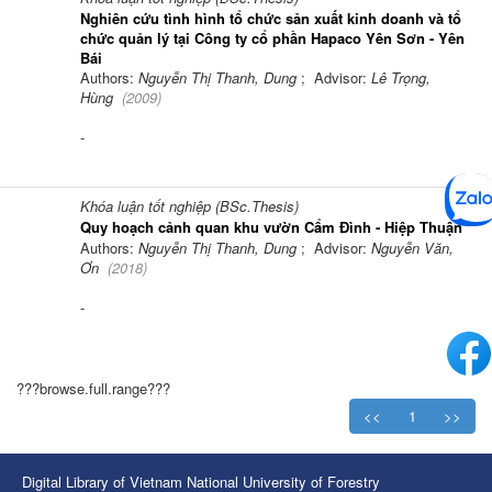
Nghiên cứu tình hình tổ chức sản xuất kinh doanh và tổ
chức quản lý tại Công ty cổ phần Hapaco Yên Sơn - Yên
Bái
Authors:
Nguyễn Thị Thanh, Dung
; Advisor:
Lê Trọng,
Hùng
(
2009
)
-
Khóa luận tốt nghiệp (BSc.Thesis)
Quy hoạch cảnh quan khu vườn Cẩm Đình - Hiệp Thuận
Authors:
Nguyễn Thị Thanh, Dung
; Advisor:
Nguyễn Văn,
Ơn
(
2018
)
-
???browse.full.range???
<<
1
>>
Digital Library of Vietnam National University of Forestry