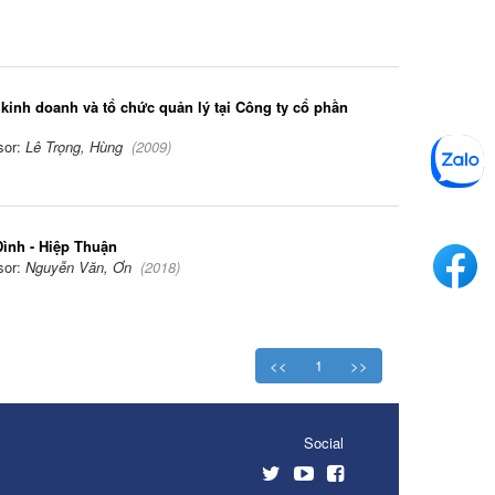
 kinh doanh và tổ chức quản lý tại Công ty cổ phần
sor:
Lê Trọng, Hùng
(
2009
)
ình - Hiệp Thuận
sor:
Nguyễn Văn, Ơn
(
2018
)
<<
1
>>
Social