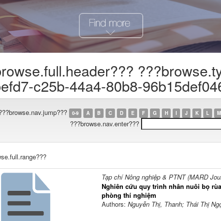
rowse.full.header??? ???browse.t
efd7-c25b-44a4-80b8-96b15def04
???browse.nav.jump???
0-9
A
B
C
D
E
F
G
H
I
J
K
L
M
???browse.nav.enter???
se.full.range???
Tạp chí Nông nghiệp & PTNT (MARD Journ
Nghiên cứu quy trình nhân nuôi bọ rù
phòng thí nghiệm
Authors:
Nguyễn Thị, Thanh; Thái Thị Ng