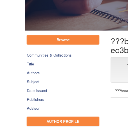
???b
Browse
ec3b
Communities & Collections
Title
Authors
Subject
Date Issued
???brow
Publishers
Advisor
AUTHOR PROFILE