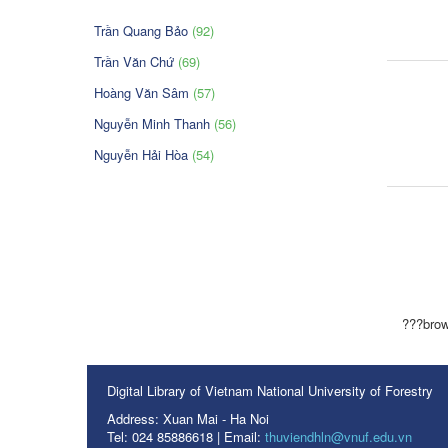
Trần Quang Bảo
(92)
Trần Văn Chứ
(69)
Hoàng Văn Sâm
(57)
Nguyễn Minh Thanh
(56)
Nguyễn Hải Hòa
(54)
???brow
Digital Library of Vietnam National University of Forestry
Address: Xuan Mai - Ha Noi
Tel: 024 85886618 | Email:
thuviendhln@vnuf.edu.vn