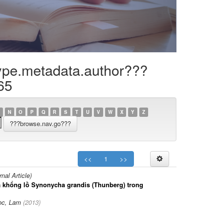
ype.metadata.author???
65
N
O
P
Q
R
S
T
U
V
W
X
Y
Z
<<
1
>>
al Article)
a khổng lồ Synonycha grandis (Thunberg) trong
ọc, Lam
(
2013
)