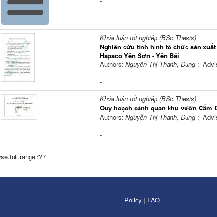
-
Khóa luận tốt nghiệp (BSc.Thesis)
Nghiên cứu tình hình tổ chức sản xuất
Hapaco Yên Sơn - Yên Bái
Authors:
Nguyễn Thị Thanh, Dung
; Advi
-
Khóa luận tốt nghiệp (BSc.Thesis)
Quy hoạch cảnh quan khu vườn Cẩm Đ
Authors:
Nguyễn Thị Thanh, Dung
; Advi
-
se.full.range???
Policy
|
FAQ