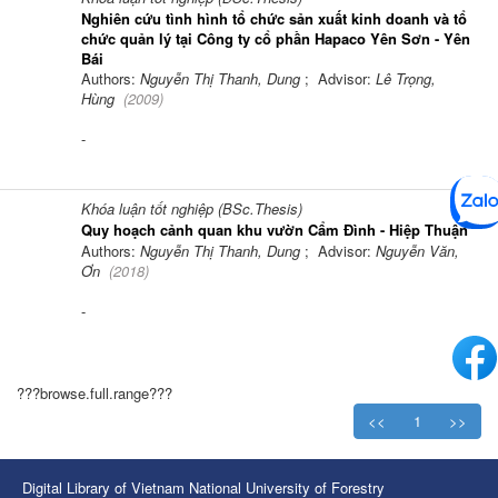
Nghiên cứu tình hình tổ chức sản xuất kinh doanh và tổ
chức quản lý tại Công ty cổ phần Hapaco Yên Sơn - Yên
Bái
Authors:
Nguyễn Thị Thanh, Dung
; Advisor:
Lê Trọng,
Hùng
(
2009
)
-
Khóa luận tốt nghiệp (BSc.Thesis)
Quy hoạch cảnh quan khu vườn Cẩm Đình - Hiệp Thuận
Authors:
Nguyễn Thị Thanh, Dung
; Advisor:
Nguyễn Văn,
Ơn
(
2018
)
-
???browse.full.range???
<<
1
>>
Digital Library of Vietnam National University of Forestry