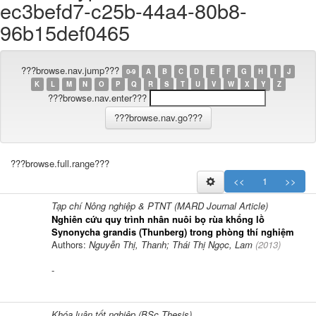
ec3befd7-c25b-44a4-80b8-
96b15def0465
???browse.nav.jump???
0-9
A
B
C
D
E
F
G
H
I
J
K
L
M
N
O
P
Q
R
S
T
U
V
W
X
Y
Z
???browse.nav.enter???
???browse.full.range???
<<
1
>>
Tạp chí Nông nghiệp & PTNT (MARD Journal Article)
Nghiên cứu quy trình nhân nuôi bọ rùa khổng lồ
Synonycha grandis (Thunberg) trong phòng thí nghiệm
Authors:
Nguyễn Thị, Thanh; Thái Thị Ngọc, Lam
(
2013
)
-
Khóa luận tốt nghiệp (BSc.Thesis)