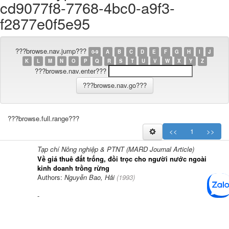
cd9077f8-7768-4bc0-a9f3-
f2877e0f5e95
???browse.nav.jump???
0-9
A
B
C
D
E
F
G
H
I
J
K
L
M
N
O
P
Q
R
S
T
U
V
W
X
Y
Z
???browse.nav.enter???
???browse.full.range???
<<
1
>>
Tạp chí Nông nghiệp & PTNT (MARD Journal Article)
Về giá thuê đất trống, đồi trọc cho người nước ngoài
kinh doanh trồng rừng
Authors:
Nguyễn Bao, Hải
(
1993
)
-