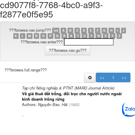
cd9077f8-7768-4bc0-a9f3-
f2877e0f5e95
???browse.nav.jump???
0-9
A
B
C
D
E
F
G
H
I
J
K
L
M
N
O
P
Q
R
S
T
U
V
W
X
Y
Z
???browse.nav.enter???
???browse.full.range???
<<
1
>>
Tạp chí Nông nghiệp & PTNT (MARD Journal Article)
Về giá thuê đất trống, đồi trọc cho người nước ngoài
kinh doanh trồng rừng
Authors:
Nguyễn Bao, Hải
(
1993
)
-