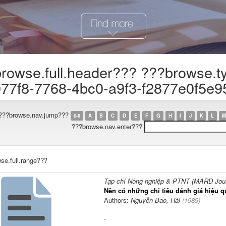
rowse.full.header??? ???browse.t
77f8-7768-4bc0-a9f3-f2877e0f5e9
???browse.nav.jump???
0-9
A
B
C
D
E
F
G
H
I
J
K
L
M
???browse.nav.enter???
se.full.range???
Tạp chí Nông nghiệp & PTNT (MARD Journ
Nên có những chỉ tiêu đánh giá hiệu q
Authors:
Nguyễn Bao, Hải
(
1989
)
-