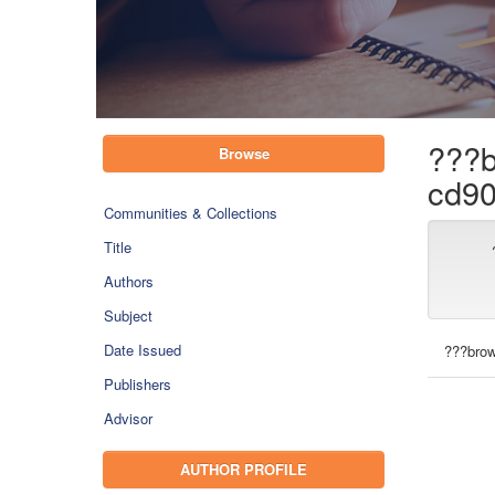
???b
Browse
cd90
Communities & Collections
Title
Authors
Subject
Date Issued
???brow
Publishers
Advisor
AUTHOR PROFILE