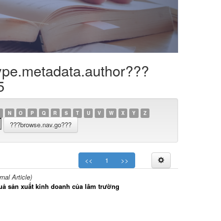
ype.metadata.author???
5
N
O
P
Q
R
S
T
U
V
W
X
Y
Z
<<
1
>>
al Article)
uả sản xuất kinh doanh của lâm trường