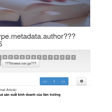
ype.metadata.author???
5
N
O
P
Q
R
S
T
U
V
W
X
Y
Z
<<
1
>>
al Article)
uả sản xuất kinh doanh của lâm trường