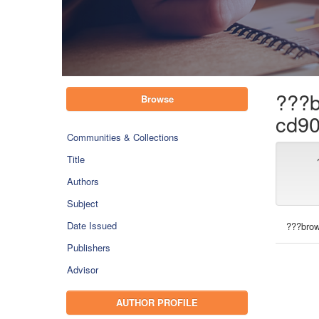
???b
Browse
cd90
Communities & Collections
Title
Authors
Subject
Date Issued
???brow
Publishers
Advisor
AUTHOR PROFILE