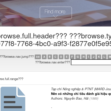
rowse.full.header??? ???browse.t
77f8-7768-4bc0-a9f3-f2877e0f5e9
???browse.nav.jump???
0-9
A
B
C
D
E
F
G
H
I
J
K
L
M
???browse.nav.enter???
se.full.range???
Tạp chí Nông nghiệp & PTNT (MARD Journ
Nên có những chỉ tiêu đánh giá hiệu q
Authors:
Nguyễn Bao, Hải
(
1989
)
-