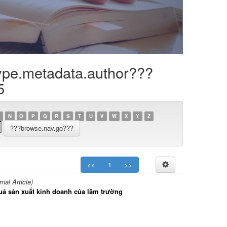
ype.metadata.author???
5
N
O
P
Q
R
S
T
U
V
W
X
Y
Z
<<
1
>>
al Article)
uả sản xuất kinh doanh của lâm trường