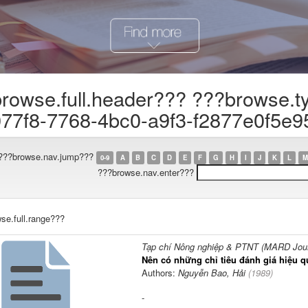
rowse.full.header??? ???browse.t
77f8-7768-4bc0-a9f3-f2877e0f5e9
???browse.nav.jump???
0-9
A
B
C
D
E
F
G
H
I
J
K
L
M
???browse.nav.enter???
se.full.range???
Tạp chí Nông nghiệp & PTNT (MARD Journ
Nên có những chỉ tiêu đánh giá hiệu q
Authors:
Nguyễn Bao, Hải
(
1989
)
-