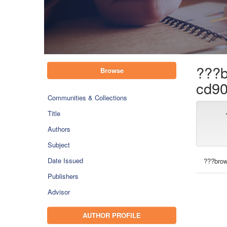
???b
Browse
cd90
Communities & Collections
Title
Authors
Subject
Date Issued
???brow
Publishers
Advisor
AUTHOR PROFILE