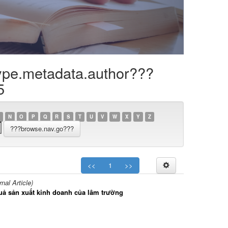
ype.metadata.author???
5
N
O
P
Q
R
S
T
U
V
W
X
Y
Z
<<
1
>>
al Article)
uả sản xuất kinh doanh của lâm trường