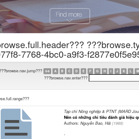
rowse.full.header??? ???browse.t
77f8-7768-4bc0-a9f3-f2877e0f5e9
???browse.nav.jump???
0-9
A
B
C
D
E
F
G
H
I
J
K
L
M
???browse.nav.enter???
se.full.range???
Tạp chí Nông nghiệp & PTNT (MARD Journ
Nên có những chỉ tiêu đánh giá hiệu q
Authors:
Nguyễn Bao, Hải
(
1989
)
-