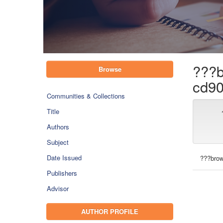
???b
Browse
cd90
Communities & Collections
Title
Authors
Subject
Date Issued
???brow
Publishers
Advisor
AUTHOR PROFILE