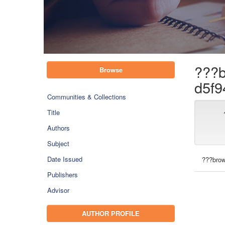
???b
Browse
d5f9
Communities & Collections
Title
Authors
Subject
Date Issued
???brow
Publishers
Advisor
AUTHOR PROFILE