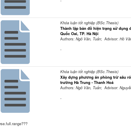
-
Khóa luận tốt nghiệp (BSc.Thesis)
Thành lập bản đồ hiện trạng sử dụng đ
Quốc Oai, TP. Hà Nội
Authors:
Ngô Văn, Tuấn
; Advisor:
Hồ Vă
-
Khóa luận tốt nghiệp (BSc.Thesis)
Xây dựng phương án phòng trừ sâu ró
trường Hà Trung - Thanh Hoá
Authors:
Ngô Văn, Tuấn
; Advisor:
Nguyễ
-
se.full.range???