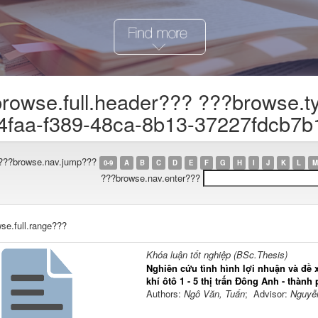
rowse.full.header??? ???browse.t
4faa-f389-48ca-8b13-37227fdcb7b
???browse.nav.jump???
0-9
A
B
C
D
E
F
G
H
I
J
K
L
M
???browse.nav.enter???
se.full.range???
Khóa luận tốt nghiệp (BSc.Thesis)
Nghiên cứu tình hình lợi nhuận và đề 
khí ôtô 1 - 5 thị trấn Đông Anh - thành 
Authors:
Ngô Văn, Tuấn
; Advisor:
Nguyễ