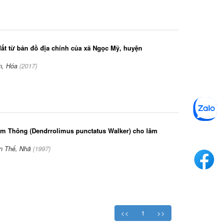
ất từ bản đồ địa chính của xã Ngọc Mỹ, huyện
n, Hóa
(
2017
)
m Thông (Dendrrolimus punctatus Walker) cho lâm
n Thế, Nhã
(
1997
)
<<
1
>>