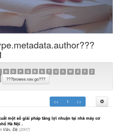
ype.metadata.author???
1
N
O
P
Q
R
S
T
U
V
W
X
Y
Z
<<
1
>>
xuất một số giải pháp tăng lợi nhuận tại nhà máy cơ
phố Hà Nội .
n Văn, Đệ
(
2007
)