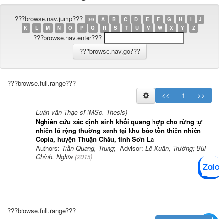
???browse.nav.jump???
0-9
A
B
C
D
E
F
G
H
I
J
K
L
M
N
O
P
Q
R
S
T
U
V
W
X
Y
Z
???browse.nav.enter???
???browse.full.range???
<<
1
>>
Luận văn Thạc sĩ (MSc. Thesis)
Nghiên cứu xác định sinh khối quang hợp cho rừng tự
nhiên lá rộng thường xanh tại khu bảo tồn thiên nhiên
Copia, huyện Thuận Châu, tỉnh Sơn La
Authors:
Trần Quang, Trung
; Advisor:
Lê Xuân, Trường; Bùi
Chính, Nghĩa
(
2015
)
-
???browse.full.range???