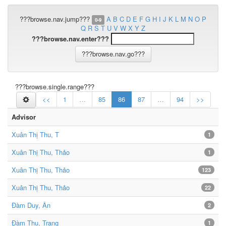
???browse.nav.jump???
A
B
C
D
E
F
G
H
I
J
K
L
M
N
O
P
0-9
Q
R
S
T
U
V
W
X
Y
Z
???browse.nav.enter???
???browse.single.range???
<<
1
…
85
86
87
…
94
>>
Advisor
Xuân Thị Thu, T
1
Xuân Thị Thu, Thảo
1
Xuân Thị Thu, Thảo
123
Xuân Thị Thu, Thảo
22
Đàm Duy, Ân
2
Đàm Thu, Trang
1