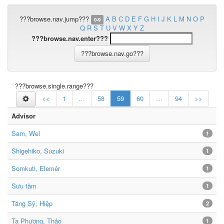
???browse.nav.jump???
A
B
C
D
E
F
G
H
I
J
K
L
M
N
O
P
0-9
Q
R
S
T
U
V
W
X
Y
Z
???browse.nav.enter???
???browse.single.range???
<<
1
…
58
59
60
…
94
>>
Advisor
Sam, Wel
1
Shigehiko, Suzuki
1
Somkuti, Elemér
1
Sưu tầm
1
Tăng Sỹ, Hiệp
2
Tạ Phương, Thảo
1