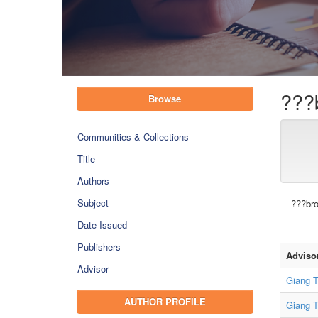
???
Browse
Communities & Collections
Title
Authors
Subject
???bro
Date Issued
Publishers
Adviso
Advisor
Giang T
AUTHOR PROFILE
Giang T