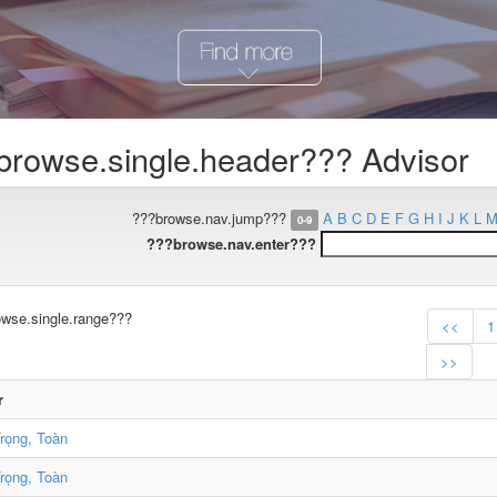
browse.single.header??? Advisor
???browse.nav.jump???
A
B
C
D
E
F
G
H
I
J
K
L
0-9
???browse.nav.enter???
wse.single.range???
<<
1
>>
r
rọng, Toàn
rọng, Toàn