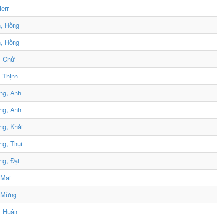
ierr
h, Hồng
h, Hồng
, Chử
 Thịnh
ng, Anh
ng, Anh
ng, Khải
g, Thụi
ng, Đạt
 Mai
, Mừng
, Huân