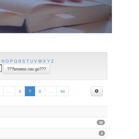
M
N
O
P
Q
R
S
T
U
V
W
X
Y
Z
…
6
7
8
…
94
38
5