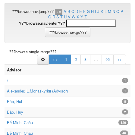
???browse.nav.jump???
A
B
C
D
E
F
G
H
I
J
K
L
M
N
O
P
0-9
Q
R
S
T
U
V
W
X
Y
Z
???browse.nav.enter???
???browse.single.range???
<<
1
2
3
…
95
>>
Advisor
\
1
Alexander, L.Monaskyrkii (Advisor)
1
Bảo, Hui
8
Bảo, Huy
2
Bế Minh, Châu
120
Bế Minh, Châu
46