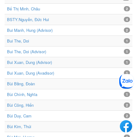
Bế Thị Minh, Châu
2
BSTY.Nguyễn, Đức Hui
4
Bui Manh, Hung (Advisor)
2
Bui The, Doi
1
Bui The, Doi (Advisor)
1
Bui Xuan, Dung (Advisor)
1
Bui Xuan, Dung (Avadisor)
1
Bùi Bằng, Đoàn
4
Bùi Chính, Nghĩa
1
Bùi Công, Hiển
2
Bùi Duy, Cam
2
Bùi Kim, Thúi
1