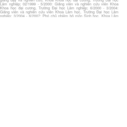
Lâm nghiệp; 02/1999 - 5/2000: Giảng viên và nghiên cứu viên Khoa
Khoa học đại cương, Trường Đại học Lâm nghiệp; 6/2000 - 3/2004:
Giảng viên và nghiên cứu viên Khoa Lâm học, Trường Đại học Lâm
nghiệp; 3/2004 - 6/2007: Phó chủ nhiệm bộ môn Sinh học, Khoa Lâm
học, Trường Đại học Lâm nghiệp; 7/2007 - 9/2009: Giảng viên, nghiên
cứu viên, Giám đốc Trung tâm TNTH Khoa Lâm học, Trường Đại học
Lâm nghiệp; 9/2009 - 7/2013: Nghiên cứu sinh ngành Di truyền chọn
giống cây lâm nghiệp tại Trường Đại học Nam Kinh Trung Quốc; 8/2013
đến 11/2014: Giảng viên và nghiên cứu tại Bộ môn Công nghệ tế bào,
Viện Công nghệ sinh học Lâm nghiệp, Đại học Lâm nghiệp; 11/2014 đến
nay: Chủ nhiệm Bộ môn Công nghệ tế bào, Viện Công nghệ sinh học
Lâm nghiệp, Trường Đại học Lâm nghiệp; 12/2016 đến nay: Chủ nhiệm
Bộ môn Công nghệ tế bào, Phó viện trưởng Viện Công nghệ sinh học
Lâm nghiệp, Trường Đại học Lâm nghiệp.
Statistics
???browse.full.range???
<<
1
2
3
>>
Tạp chí KH&CN Lâm nghiệp (VNUF Journal Article)
Tích hợp viễn thám đa nguồn và dữ liệu mặt đất để
ước tính nồng độ BOD, COD và TSS trong vùng
nước mặt ven biển tỉnh Cà Mau
Authors:
Phạm Văn, Mạnh; Trần Quốc, Tuấn; Nguyễn
Văn, Việt; Trần Mai, Hùng; Nguyễn Thị Thu, Hằng; Đỗ
Thị, Nhung
(
2026
)