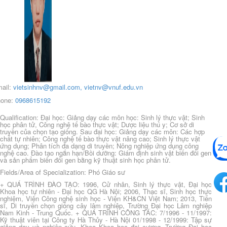
ail:
vietsinhnv@gmail.com
,
vietnv@vnuf.edu.vn
one:
0968615192
Qualification: Đại học: Giảng dạy các môn học: Sinh lý thực vật; Sinh
học phân tử, Công nghệ tế bào thực vật; Dược liệu thú y; Cơ sở di
truyền của chọn tạo giống. Sau đại học: Giảng dạy các môn: Các hợp
chất tự nhiên; Công nghệ tế bào thực vật nâng cao; Sinh lý thực vật
ứng dụng; Phân tích đa dạng di truyền; Nông nghiệp ứng dụng công
nghệ cao. Đào tạo ngắn hạn/Bồi dưỡng: Giám định sinh vật biến đổi gen
và sản phẩm biến đổi gen bằng kỹ thuật sinh học phân tử.
Fields/Area of Specialization: Phó Giáo sư
+ QUÁ TRÌNH ĐÀO TẠO: 1996, Cử nhân, Sinh lý thực vật, Đại học
Khoa học tự nhiên - Đại học QG Hà Nội; 2006, Thạc sĩ, Sinh học thực
nghiệm, Viện Công nghệ sinh học - Viện KH&CN Việt Nam; 2013, Tiến
sĩ, Di truyền chọn giống cây lâm nghiệp, Trường Đại học Lâm nghiệp
Nam Kinh - Trung Quốc. + QUÁ TRÌNH CÔNG TÁC: 7/1996 - 11/1997:
Kỹ thuật viên tại Công ty Hà Thủy - Hà Nội 01/1998 - 12/1999: Tập sự
giảng dạy và nghiên cứu, Khoa Khoa học đại cương, Trường Đại học