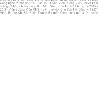
Công nghệ tế bào;8/2014 - 8/2015: Quyền Viện trưởng Viện CNSH Lâm
nghiệp, Chủ tịch Hội đồng KH &ĐT Viện, Phó Bí thư Chi Bộ; 9/2015 -
2018: Viện trưởng Viện CNSH Lâm nghiệp, Chủ tịch Hội đồng KH &ĐT
Viện, Bí thư Chi Bộ, Kiêm Trưởng Bộ môn Công nghệ gen & Di truyền
phân tử; Bộ môn Chăn Nuôi Thú Y. 2018 - đến nay: Viện trưởng Viện
CNSH Lâm nghiệp, Bí thư Chi Bộ.
Statistics
???browse.full.range???
<<
1
2
3
>>
Tạp chí KH&CN Lâm nghiệp (VNUF Journal Article)
Nghiên cứu nhân giống và nuôi trồng nấm Hầu thủ
(Hericium erinaceus)
Authors:
Khuất Thị Hải, Ninh; Nguyễn Thị, Thơ; Bùi
Văn, Thắng; Kiều Trí, Đức; Nguyễn Thành, Tuấn; Vũ
Thị Thu, Hường; Phạm Văn, Lâm; Bùi Phương,
Anh
(
2026
)
-
Luận văn Thạc sĩ (MSc. Thesis)
Thực thi chính sách giảm nghèo trên địa bàn huyện
Kim Bôi, tỉnh Hoà Bình