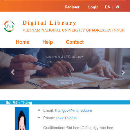
Skip
Register
Login
EN
|
VI
navigation
Home
Help
Contact
Previous
Nex
Bùi Văn Thắng
Email:
thangbv@vnuf.edu.vn
Phone:
0983152205
Qualification: Đại học: Giảng dạy các học