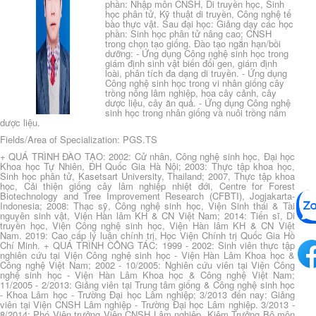
phần: Nhập môn CNSH, Di truyền học, Sinh
học phân tử, Kỹ thuật di truyền, Công nghệ tế
bào thực vật. Sau đại học: Giảng dạy các học
phần: Sinh học phân tử nâng cao; CNSH
trong chọn tạo giống. Đào tạo ngắn hạn/bồi
dưỡng: - Ứng dụng Công nghệ sinh học trong
giám định sinh vật biến đổi gen, giám định
loài, phân tích đa dạng di truyền. - Ứng dụng
Công nghệ sinh học trong vi nhân giống cây
trồng nông lâm nghiệp, hoa cây cảnh, cây
dược liệu, cây ăn quả. - Ứng dụng Công nghệ
sinh học trong nhân giống và nuôi trồng nấm
dược liệu.
Fields/Area of Specialization: PGS.TS
+ QUÁ TRÌNH ĐÀO TẠO: 2002: Cử nhân, Công nghệ sinh học, Đại học
Khoa học Tự Nhiên, ĐH Quốc Gia Hà Nội; 2003: Thực tập khoa học,
Sinh học phân tử, Kasetsart University, Thailand; 2007, Thực tập khoa
học, Cải thiện giống cây lâm nghiệp nhiệt đới, Centre for Forest
Biotechnology and Tree Improvement Research (CFBTI), Jogjakarta-
Indonesia; 2008: Thạc sỹ, Công nghệ sinh học, Viện Sinh thái & Tài
nguyên sinh vật, Viện Hàn lâm KH & CN Việt Nam; 2014: Tiến sĩ, Di
truyền học, Viện Công nghệ sinh học, Viện Hàn lâm KH & CN Việt
Nam. 2019: Cao cấp lý luận chính trị, Học Viện Chính trị Quốc Gia Hồ
Chí Minh. + QUÁ TRÌNH CÔNG TÁC: 1999 - 2002: Sinh viên thực tập
nghiên cứu tại Viện Công nghệ sinh học - Viện Hàn Lâm Khoa học &
Công nghệ Việt Nam; 2002 - 10/2005: Nghiên cứu viên tại Viện Công
nghệ sinh học - Viện Hàn Lâm Khoa học & Công nghệ Việt Nam;
11/2005 - 2/2013: Giảng viên tại Trung tâm giống & Công nghệ sinh học
- Khoa Lâm học - Trường Đại học Lâm nghiệp; 3/2013 đến nay: Giảng
viên tại Viện CNSH Lâm nghiệp - Trường Đại học Lâm nghiệp. 3/2013 -
8/2014: Phó Viện trưởng Viện CNSH Lâm nghiệp, Kiêm Trưởng Bộ môn