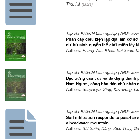
Thu, Hà
(
2021
)
-
Tạp chí KH&CN Lâm nghiệp (VNUF Journa
Phân cấp điều kiện lập địa làm cơ sở
dự trữ sinh quyển thế giới miền tây 
Authors:
Phùng Văn, Khoa; Bùi Xuân, D
-
Tạp chí KH&CN Lâm nghiệp (VNUF Journa
Đặc trưng cấu trúc và đa dạng thành 
Nam Ngưm, cộng hòa dân chủ nhân 
Authors:
Soupanya, Sing; Xayavong, Ou
-
Tạp chí KH&CN Lâm nghiệp (VNUF Journa
Soil infiltration responds to post-har
a headwater mountain
Authors:
Bùi Xuân, Dũng; Kieu Thuy, Q