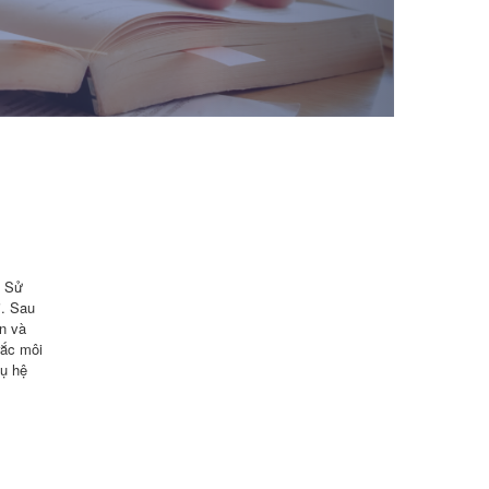
; Sử
i. Sau
ên và
rắc môi
vụ hệ