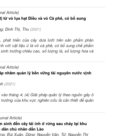
l Article)
 từ vỏ lụa hạt Điều và vỏ Cà phê, có bổ sung
g; Đinh Thị, Thu
(
2021
)
g, phát triển của cây dưa lưới trên sản phẩm phân
h với vật liệu ủ là vỏ cà phê, có bổ sung chế phẩm
i sinh trưởng chiều cao, số lượng lá, số lượng hoa và
l Article)
áp nhằm quản lý bền vững tài nguyên nước vịnh
nh
(
2021
)
ào tháng 4; (4) Giải pháp quản lý theo nguồn gây ô
 trường của khu vực nghiên cứu là cần thiết để quản
nal Article)
 sinh đến cây tái ính ở rừng sau cháy tại khu
 dân chủ nhân dấn Lào
ờng; Bùi Xuân, Dũng; Nguyễn Văn, Tứ; Nguyễn Thị