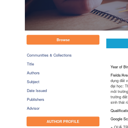
Browse
Communities & Collections
Title
Year of Bi
Authors
Fields/Are
dụng đất v
Subject
đại học: T
Date Issued
môi trường
trường đất
Publishers
sinh thái r
Advisor
Qualificat
Google Sc
AUTHOR PROFILE
+ QUÁ TRÌ