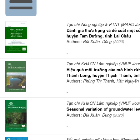
-
Tạp chí Nông nghiệp & PTNT (MARD Jour
Đánh giá thực trạng và đề xuất một số
huyện Tam Đường, tỉnh Lai Châu
Authors:
Bùi Xuân, Dũng
(
2020
)
-
Tạp chí KH&CN Lâm nghiệp (VNUF Journa
Hiệu quả môi trường của mô hình rừng
Thành Long, huyện Thạch Thành, tỉn
Authors:
Phùng Thị Thanh, Hải; Nguyễn 
-
Tạp chí KH&CN Lâm nghiệp (VNUF Journa
Seasonal variation of groundwater le
Authors:
Bùi Xuân, Dũng
(
2020
)
-
Kết quả nghiên cứu khoa học (Research 