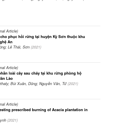
l Article)
 cho phục hồi rừng tại huyện Kỳ Sơn thuộc khu
Nghệ An
ũng; Lê Thái, Sơn
(
2021
)
l Article)
phần loài cây sau cháy tại khu rừng phòng hộ
dân Lào
thaly; Bùi Xuân, Dũng; Nguyễn Văn, Tứ
(
2021
)
l Article)
vesting prescribed burning of Acacia plantation in
uynh
(
2021
)