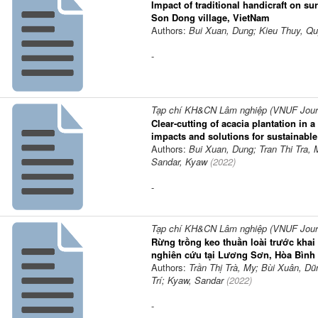
Impact of traditional handicraft on su
Son Dong village, VietNam
Authors:
Bui Xuan, Dung; Kieu Thuy, Qu
-
Tạp chí KH&CN Lâm nghiệp (VNUF Journa
Clear-cutting of acacia plantation in
impacts and solutions for sustainab
Authors:
Bui Xuan, Dung; Tran Thi Tra, 
Sandar, Kyaw
(
2022
)
-
Tạp chí KH&CN Lâm nghiệp (VNUF Journa
Rừng trồng keo thuần loài trước kha
nghiên cứu tại Lương Sơn, Hòa Bình
Authors:
Trần Thị Trà, My; Bùi Xuân, Dũ
Trí; Kyaw, Sandar
(
2022
)
-