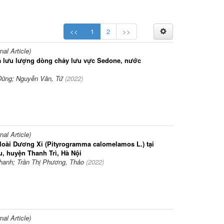
<<
1
2
>>
l Article)
 lưu lượng dòng chảy lưu vực Sedone, nước
Dũng; Nguyễn Văn, Tứ
(
2022
)
l Article)
 loài Dương Xỉ (Pityrogramma calomelamos L.) tại
ều, huyện Thanh Trì, Hà Nội
hanh; Trần Thị Phương, Thảo
(
2022
)
l Article)