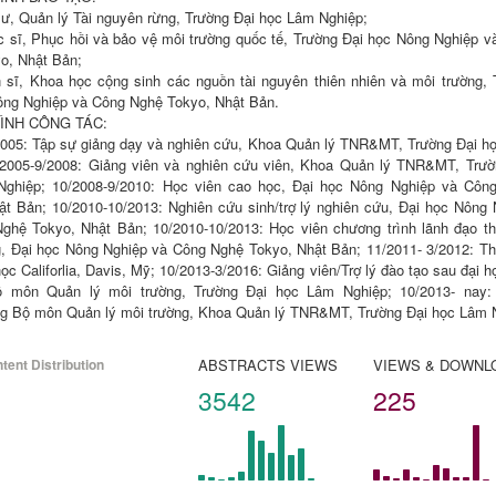
ư, Quản lý Tài nguyên rừng, Trường Đại học Lâm Nghiệp; 

c sĩ, Phục hồi và bảo vệ môi trường quốc tế, Trường Đại học Nông Nghiệp v
, Nhật Bản; 

n sĩ, Khoa học cộng sinh các nguồn tài nguyên thiên nhiên và môi trường, 
ông Nghiệp và Công Nghệ Tokyo, Nhật Bản.

NH CÔNG TÁC: 

2005: Tập sự giảng dạy và nghiên cứu, Khoa Quản lý TNR&MT, Trường Đại h
/2005-9/2008: Giảng viên và nghiên cứu viên, Khoa Quản lý TNR&MT, Trườ
ghiệp; 10/2008-9/2010: Học viên cao học, Đại học Nông Nghiệp và Côn
ật Bản; 10/2010-10/2013: Nghiên cứu sinh/trợ lý nghiên cứu, Đại học Nông 
ghệ Tokyo, Nhật Bản; 10/2010-10/2013: Học viên chương trình lãnh đạo th
g, Đại học Nông Nghiệp và Công Nghệ Tokyo, Nhật Bản; 11/2011- 3/2012: Th
học Califorlia, Davis, Mỹ; 10/2013-3/2016: Giảng viên/Trợ lý đào tạo sau đại 
ộ môn Quản lý môi trường, Trường Đại học Lâm Nghiệp; 10/2013- nay:
ng Bộ môn Quản lý môi trường, Khoa Quản lý TNR&MT, Trường Đại học Lâm 
tent Distribution
ABSTRACTS VIEWS
VIEWS & DOWNL
3542
225