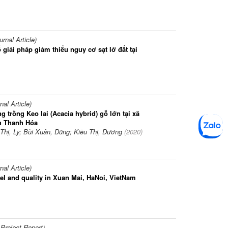
nal Article)
 giải pháp giảm thiểu nguy cơ sạt lở đất tại
l Article)
 trồng Keo lai (Acacia hybrid) gỗ lớn tại xã
h Thanh Hóa
Thị, Ly; Bùi Xuân, Dũng; Kiều Thị, Dương
(
2020
)
l Article)
vel and quality in Xuan Mai, HaNoi, VietNam
Project Report)