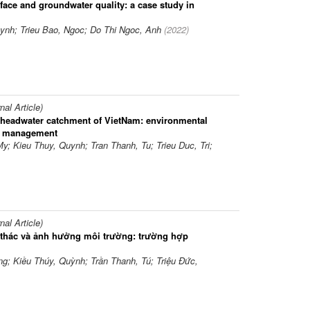
rface and groundwater quality: a case study in
ynh; Trieu Bao, Ngoc; Do Thi Ngoc, Anh
(
2022
)
l Article)
 a headwater catchment of VietNam: environmental
le management
My; Kieu Thuy, Quynh; Tran Thanh, Tu; Trieu Duc, Tri;
l Article)
i thác và ảnh hưởng môi trường: trường hợp
ng; Kiều Thúy, Quỳnh; Trần Thanh, Tú; Triệu Đức,