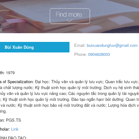
Email:
buixuandungfuv@gmail.com
Bùi Xuân Dũng
Phone:
0904628003
rth:
1979
a of Specialization:
Đại học: Thủy văn và quản lý lưu vực; Quan trắc lưu vực
à chất lượng nước; Kỹ thuật sinh học quản lý môi trường; Dịch vụ hệ sinh thá
hủy văn và quản lý lưu vực nâng cao; Các nguyên tắc trong quản lý tài nguy
; Kỹ thuật sinh học quản lý môi trường. Đào tạo ngắn hạn/ bồi dưỡng: Quan t
 và nước; Kỹ thuật sinh học bảo vệ môi trường đất và nước; Lượng hóa dịch 
ừng.
ion:
PGS.TS
holar:
Link
NH ĐÀO TẠO:
