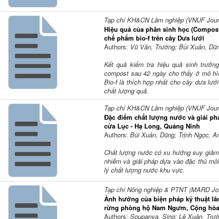
Tạp chí KH&CN Lâm nghiệp (VNUF Journa
Hiệu quả của phân sinh học (Compost)
chế phẩm bio-f trên cây Dưa lưới
Authors:
Vũ Văn, Trường; Bùi Xuân, Dũn
Kết quả kiểm tra hiệu quả sinh trưởn
compost sau 42 ngày cho thấy ở mô hìn
Bio-f là thích hợp nhất cho cây dưa lướ
chất lượng quả.
Tạp chí KH&CN Lâm nghiệp (VNUF Journa
Đặc điểm chất lượng nước và giải ph
cửa Lục - Hạ Long, Quảng Ninh
Authors:
Bùi Xuân, Dũng; Trịnh Ngọc, A
Chất lượng nước có xu hướng suy giảm v
nhiễm và giải pháp dựa vào đặc thù môi
lý chất lượng nước khu vực.
Tạp chí Nông nghiệp & PTNT (MARD Jour
Ảnh hưởng của biện pháp kỹ thuật lâm
rừng phòng hộ Nam Ngưm, Cộng hòa
Authors:
Soupanya, Sing; Lê Xuân, Trư