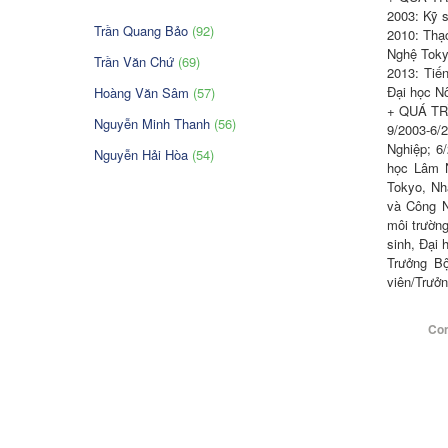
2003: Kỹ s
Trần Quang Bảo
(92)
2010: Thạ
Nghệ Tokyo
Trần Văn Chứ
(69)
2013: Tiế
Đại học N
Hoàng Văn Sâm
(57)
+ QUÁ TRÌ
Nguyễn Minh Thanh
(56)
9/2003-6/
Nghiệp; 6
Nguyễn Hải Hòa
(54)
học Lâm N
Tokyo, Nh
và Công N
môi trườn
sinh, Đại 
Trưởng B
viên/Trưở
Con