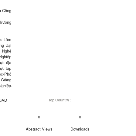
à Công 
Trường 
ọc Lâm 
ng Đại 
g Nghệ 
Nghiệp 
ực địa 
ực tập 
học/Phó 
 Giảng 
Nghiệp.
OAD
Top Country :
0
0
Abstract Views
Downloads