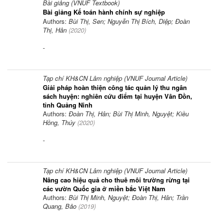
Bài giảng (VNUF Textbook)
Bài giảng Kế toán hành chính sự nghiệp
Authors:
Bùi Thị, Sen; Nguyễn Thị Bích, Diệp; Đoàn
Thị, Hân
(
2020
)
-
Tạp chí KH&CN Lâm nghiệp (VNUF Journal Article)
Giải pháp hoàn thiện công tác quản lý thu ngân
sách huyện: nghiên cứu điểm tại huyện Vân Đồn,
tỉnh Quảng Ninh
Authors:
Đoàn Thị, Hân; Bùi Thị Minh, Nguyệt; Kiều
Hồng, Thúy
(
2020
)
-
Tạp chí KH&CN Lâm nghiệp (VNUF Journal Article)
Nâng cao hiệu quả cho thuê môi trường rừng tại
các vườn Quốc gia ở miền bắc Việt Nam
Authors:
Bùi Thị Minh, Nguyệt; Đoàn Thị, Hân; Trần
Quang, Bảo
(
2019
)