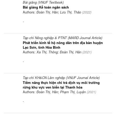
Bài giảng (VNUF Textbook)
Bài giảng Kế toán ngân sách
Authors:
Đoàn Thị, Hân; Lưu Thị, Thảo
(
2022
)
-
Tạp chí Nông nghiệp & PTNT (MARD Journal Article)
Phát triển kinh tế hộ nông dân trên địa bàn huyện
Lạc Sơn, tỉnh Hòa Bình
Authors:
Xa Thị, Thông; Đoàn Thị, Hân
(
2021
)
-
Tạp chí KH&CN Lâm nghiệp (VNUF Journal Article)
Tiềm năng thực hiện chi trả dịch vụ môi trường
rừng khu vực ven biển tại Thanh hóa
Authors:
Đoàn Thị, Hân; Phạm Thị, Luyện
(
2021
)
-