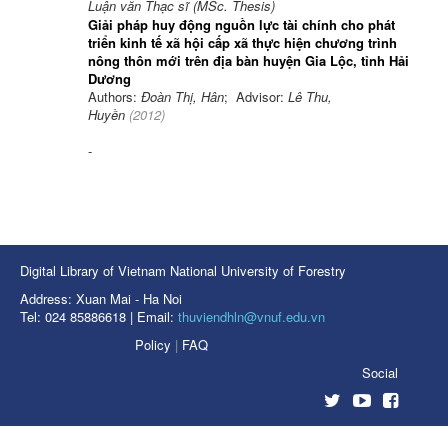
Luận văn Thạc sĩ (MSc. Thesis)
Giải pháp huy động nguồn lực tài chính cho phát
triển kinh tế xã hội cấp xã thực hiện chương trình
nông thôn mới trên địa bàn huyện Gia Lộc, tỉnh Hải
Dương
Authors:
Đoàn Thị, Hân
; Advisor:
Lê Thu,
Huyền
(
2012
)
-
Digital Library of Vietnam National University of Forestry
Address: Xuan Mai - Ha Noi
Tel: 024 85886618 | Email:
thuviendhln@vnuf.edu.vn
Policy
|
FAQ
Social