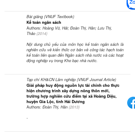
Bài giảng (VNUF Textbook)
Kế toán ngân sách
Authors:
Hoàng Vũ, Hải; Đoàn Thị, Hân; Lưu Thị,
Thảo
(
2014
)
Nội dung chủ yếu của môn học kế toán ngân sách là
nghiên cứu về kiến thức cơ bản về công tác hạch toán
kế toán liên quan đến Ngân sách nhà nước và các hoạt
động nghiệp vụ trong Kho bạc nhà nước.
Tạp chí KH&CN Lâm nghiệp (VNUF Journal Article)
Giải pháp huy động nguồn lực tài chính cho thực
hiện chương trình xây dựng nông thôn mới,
trường hợp nghiên cứu điểm tại xã Hoàng Diệu,
huyện Gia Lộc, tỉnh Hải Dương
Authors:
Đoàn Thị, Hân
(
2013
)
-