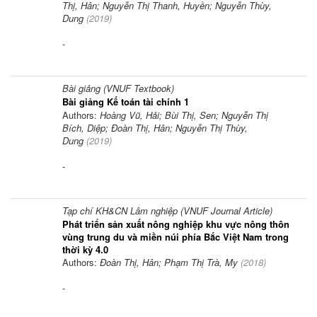
Thị, Hân; Nguyễn Thị Thanh, Huyền; Nguyễn Thùy,
Dung
(
2019
)
-
Bài giảng (VNUF Textbook)
Bài giảng Kế toán tài chính 1
Authors:
Hoàng Vũ, Hải; Bùi Thị, Sen; Nguyễn Thị
Bích, Diệp; Đoàn Thị, Hân; Nguyễn Thị Thùy,
Dung
(
2019
)
-
Tạp chí KH&CN Lâm nghiệp (VNUF Journal Article)
Phát triển sản xuất nông nghiệp khu vực nông thôn
vùng trung du và miền núi phía Bắc Việt Nam trong
thời kỳ 4.0
Authors:
Đoàn Thị, Hân; Phạm Thị Trà, My
(
2018
)
-