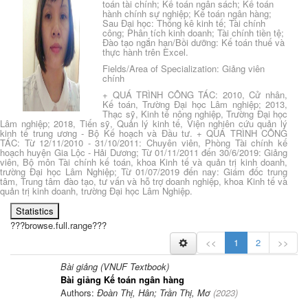
toán tài chính; Kế toán ngân sách; Kế toán
hành chính sự nghiệp; Kế toán ngân hàng;
Sau Đại học: Thống kê kinh tế; Tài chính
công; Phân tích kinh doanh; Tài chính tiền tệ;
Đào tạo ngắn hạn/Bồi dưỡng: Kế toán thuế và
thực hành trên Excel.
Fields/Area of Specialization: Giảng viên
chính
+ QUÁ TRÌNH CÔNG TÁC: 2010, Cử nhân,
Kế toán, Trường Đại học Lâm nghiệp; 2013,
Thạc sỹ, Kinh tế nông nghiệp, Trường Đại học
Lâm nghiệp; 2018, Tiến sỹ, Quản lý kinh tế, Viện nghiên cứu quản lý
kinh tế trung ương - Bộ Kế hoạch và Đầu tư. + QUÁ TRÌNH CÔNG
TÁC: Từ 12/11/2010 - 31/10/2011: Chuyên viên, Phòng Tài chính kế
hoạch huyện Gia Lộc - Hải Dương; Từ 01/11/2011 đến 30/6/2019: Giảng
viên, Bộ môn Tài chính kế toán, khoa Kinh tế và quản trị kinh doanh,
trường Đại học Lâm Nghiệp; Từ 01/07/2019 đến nay: Giám đốc trung
tâm, Trung tâm đào tạo, tư vấn và hỗ trợ doanh nghiệp, khoa Kinh tế và
quản trị kinh doanh, trường Đại học Lâm Nghiệp.
Statistics
???browse.full.range???
<<
1
2
>>
Bài giảng (VNUF Textbook)
Bài giảng Kế toán ngân hàng
Authors:
Đoàn Thị, Hân; Trần Thị, Mơ
(
2023
)