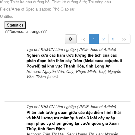
trình; Thiết kế cầu đường bộ; Thiết kế đường ô tô; Thi công cầu.
Fields/Area of Specialization: Phó Giáo sư
Untitled
Statistics
???browse.full.range???
<<
1
2
3
>>
Tạp chí KH&CN Lâm nghiệp (VNUF Journal Article)
Nghiên cứu các hàm ước lượng thể tích của các
phân đoạn trên thân cây Tràm (Melaleuca cajuphuti
Powell) tại khu vực Thạnh Hóa, tỉnh Long An
Authors:
Nguyễn Văn, Quý; Phạm Minh, Toại; Nguyễn
Văn, Thêm
(
2025
)
-
Tạp chí KH&CN Lâm nghiệp (VNUF Journal Article)
Phân tích tương quan giữa các đặc điểm hình thái
và khối lượng trụ mầm/quả của 3 loài cây ngập
mặn phục vụ chọn giống tại vườn quốc gia Xuân
Thủy, tỉnh Nam Định
Authors:
Trần Thị Mai, Sen; Hoàng Thị, Lan; Nguyễn