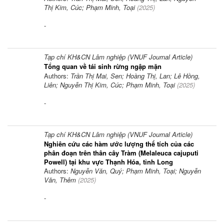
Thị Kim, Cúc; Phạm Minh, Toại
(
2025
)
-
Tạp chí KH&CN Lâm nghiệp (VNUF Journal Article)
Tổng quan về tái sinh rừng ngập mặn
Authors:
Trần Thị Mai, Sen; Hoàng Thị, Lan; Lê Hồng,
Liên; Nguyễn Thị Kim, Cúc; Phạm Minh, Toại
(
2025
)
-
Tạp chí KH&CN Lâm nghiệp (VNUF Journal Article)
Nghiên cứu các hàm ước lượng thể tích của các
phân đoạn trên thân cây Tràm (Melaleuca cajuputi
Powell) tại khu vực Thạnh Hóa, tỉnh Long
Authors:
Nguyễn Văn, Quý; Phạm Minh, Toại; Nguyễn
Văn, Thêm
(
2025
)
-