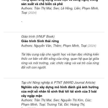
sản xuất và chế biến cà phê
Authors:
Trần Thị Mai, Sen; Lê Hồng, Liên; Phạm Minh,
Toại
(
2024
)
-
Giáo trình (VNUF Book)
Giáo trình Sinh thái rừng
Authors:
Nguyễn Văn, Thêm; Phạm Minh, Toại
(
2024
)
Tài liệu cung cấp cho người học và bạn đọc những kiến
thức cơ bản về đời sống của rừng, quan hệ qua lại giữa
rừng và môi trường, các chức năng và vai trò của rừng
đối với con người.
Tạp chí Nông nghiệp & PTNT (MARD Journal Article)
Nghiên cứu xây dựng mô hình đánh giá ảnh hưởng
của một số nhân tố sinh thái tới tái sinh của 3 loài
cây ngập mặn
Authors:
Trần Thị Mai, Sen; Nguyễn Thị Kim, Cúc;
Phạm Minh, Toại; Trương Tất, Đơ; Hoàng Thị,