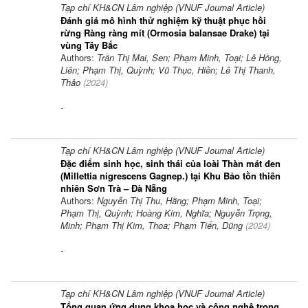
Tạp chí KH&CN Lâm nghiệp (VNUF Journal Article)
Đánh giá mô hình thử nghiệm kỹ thuật phục hồi
rừng Ràng ràng mít (Ormosia balansae Drake) tại
vùng Tây Bắc
Authors:
Trần Thị Mai, Sen; Phạm Minh, Toại; Lê Hồng,
Liên; Phạm Thị, Quỳnh; Vũ Thục, Hiền; Lê Thị Thanh,
Thảo
(
2024
)
-
Tạp chí KH&CN Lâm nghiệp (VNUF Journal Article)
Đặc điểm sinh học, sinh thái của loài Thàn mát đen
(Millettia nigrescens Gagnep.) tại Khu Bảo tồn thiên
nhiên Sơn Trà – Đà Nẵng
Authors:
Nguyễn Thị Thu, Hằng; Phạm Minh, Toại;
Phạm Thị, Quỳnh; Hoàng Kim, Nghĩa; Nguyễn Trọng,
Minh; Phạm Thị Kim, Thoa; Phạm Tiến, Dũng
(
2024
)
-
Tạp chí KH&CN Lâm nghiệp (VNUF Journal Article)
Tổng quan ứng dụng khoa học và công nghệ trong