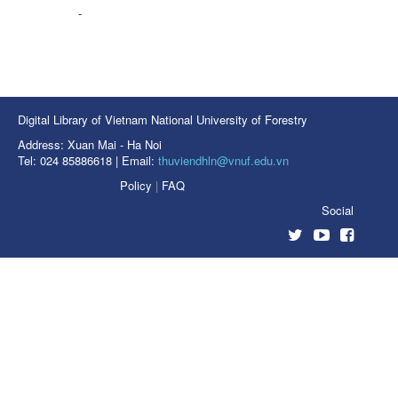
-
Digital Library of Vietnam National University of Forestry
Address: Xuan Mai - Ha Noi
Tel: 024 85886618 | Email:
thuviendhln@vnuf.edu.vn
Policy
|
FAQ
Social