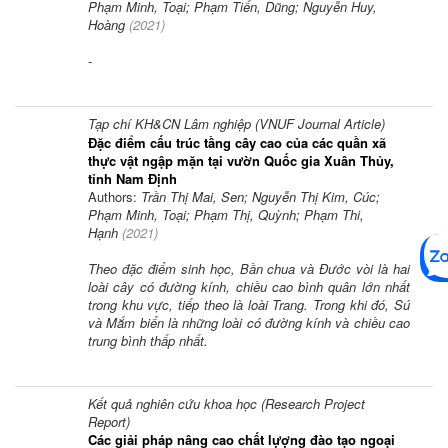
Phạm Minh, Toại; Phạm Tiến, Dũng; Nguyễn Huy,
Hoàng
(
2021
)
-
Tạp chí KH&CN Lâm nghiệp (VNUF Journal Article)
Đặc điểm cấu trúc tầng cây cao của các quần xã
thực vật ngập mặn tại vườn Quốc gia Xuân Thủy,
tỉnh Nam Định
Authors:
Trần Thị Mai, Sen; Nguyễn Thị Kim, Cúc;
Phạm Minh, Toại; Phạm Thị, Quỳnh; Phạm Thi,
Hạnh
(
2021
)
Theo đặc điểm sinh học, Bần chua và Đước vòi là hai
loài cây có đường kính, chiều cao bình quân lớn nhất
trong khu vực, tiếp theo là loài Trang. Trong khi đó, Sú
và Mắm biển là những loài có đường kính và chiều cao
trung bình thấp nhất.
Kết quả nghiên cứu khoa học (Research Project
Report)
Các giải pháp nâng cao chất lựợng đào tạo ngoại