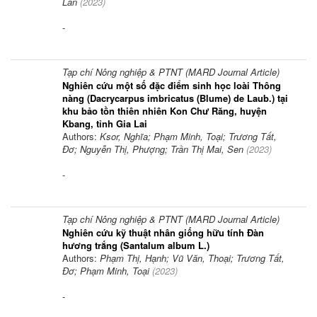
Lan
(
2023
)
-
Tạp chí Nông nghiệp & PTNT (MARD Journal Article)
Nghiên cứu một số đặc điểm sinh học loài Thông
nàng (Dacrycarpus imbricatus (Blume) de Laub.) tại
khu bảo tồn thiên nhiên Kon Chư Răng, huyện
Kbang, tỉnh Gia Lai
Authors:
Ksor, Nghĩa; Phạm Minh, Toại; Trương Tất,
Đơ; Nguyễn Thị, Phượng; Trần Thị Mai, Sen
(
2023
)
-
Tạp chí Nông nghiệp & PTNT (MARD Journal Article)
Nghiên cứu kỹ thuật nhân giống hữu tính Đàn
hương trắng (Santalum album L.)
Authors:
Phạm Thị, Hạnh; Vũ Văn, Thoại; Trương Tất,
Đơ; Phạm Minh, Toại
(
2023
)
-