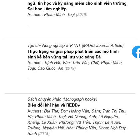
ngữ, tin học và kỹ năng mềm cho sinh viên trường
Đại học Lâm nghiệp
Authors:
Phạm Minh, Toại
(
2019
)
-
Tạp chí Nông nghiệp & PTNT (MARD Journal Article)
Thực trạng và giải pháp phát triển các mô hình
sinh kế bền vững tại lưu vực sông Đà
Authors:
Trịnh Hải, Vân; Trần Văn, Chứ; Phạm Minh,
Toại; Cao Quốc, An
(
2019
)
-
Sách chuyên khảo (Monograph books)
Biến đổi khí hậu và REDD+
Authors:
Bùi Thế, Đồi; Hoàng Văn, Sâm; Trần Thị Thu,
Hà; Phạm Minh, Toại; Hà Quang, Anh; Lã Nguyên,
Khang; Lê Xuân, Phương; Vũ Tiến, Thịnh; Lê Xuân,
Trường; Nguyễn Hải, Hòa; Phùng Văn, Khoa; Ngô Duy,
Bách
(
2018
)