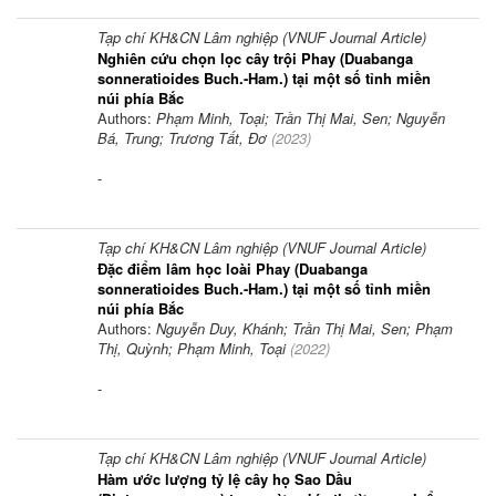
Tạp chí KH&CN Lâm nghiệp (VNUF Journal Article)
Nghiên cứu chọn lọc cây trội Phay (Duabanga
sonneratioides Buch.-Ham.) tại một số tỉnh miền
núi phía Bắc
Authors:
Phạm Minh, Toại; Trần Thị Mai, Sen; Nguyễn
Bá, Trung; Trương Tất, Đơ
(
2023
)
-
Tạp chí KH&CN Lâm nghiệp (VNUF Journal Article)
Đặc điểm lâm học loài Phay (Duabanga
sonneratioides Buch.-Ham.) tại một số tỉnh miền
núi phía Bắc
Authors:
Nguyễn Duy, Khánh; Trần Thị Mai, Sen; Phạm
Thị, Quỳnh; Phạm Minh, Toại
(
2022
)
-
Tạp chí KH&CN Lâm nghiệp (VNUF Journal Article)
Hàm ước lượng tỷ lệ cây họ Sao Dầu