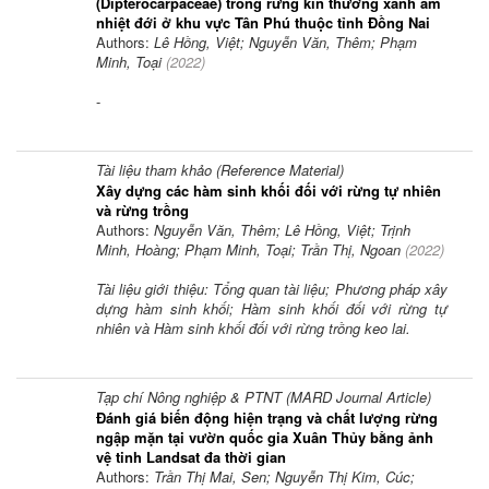
(Dipterocarpaceae) trong rừng kín thường xanh ẩm
nhiệt đới ở khu vực Tân Phú thuộc tỉnh Đồng Nai
Authors:
Lê Hồng, Việt; Nguyễn Văn, Thêm; Phạm
Minh, Toại
(
2022
)
-
Tài liệu tham khảo (Reference Material)
Xây dựng các hàm sinh khối đối với rừng tự nhiên
và rừng trồng
Authors:
Nguyễn Văn, Thêm; Lê Hồng, Việt; Trịnh
Minh, Hoàng; Phạm Minh, Toại; Trần Thị, Ngoan
(
2022
)
Tài liệu giới thiệu: Tổng quan tài liệu; Phương pháp xây
dựng hàm sinh khối; Hàm sinh khối đối với rừng tự
nhiên và Hàm sinh khối đối với rừng trồng keo lai.
Tạp chí Nông nghiệp & PTNT (MARD Journal Article)
Đánh giá biến động hiện trạng và chất lượng rừng
ngập mặn tại vườn quốc gia Xuân Thủy bằng ảnh
vệ tinh Landsat đa thời gian
Authors:
Trần Thị Mai, Sen; Nguyễn Thị Kim, Cúc;