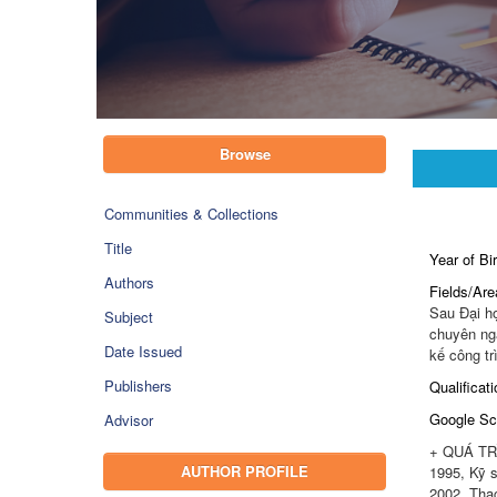
Browse
Communities & Collections
Title
Year of Bi
Authors
Fields/Are
Sau Đại họ
Subject
chuyên ng
Date Issued
kế công tr
Publishers
Qualificat
Google Sc
Advisor
+ QUÁ TRÌ
AUTHOR PROFILE
1995, Kỹ s
2002, Thạc