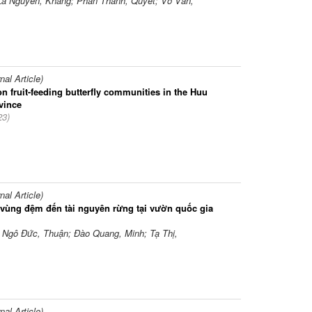
 Lã Nguyên, Khang; Phan Thanh, Quyết; Võ Văn,
l Article)
on fruit-feeding butterfly communities in the Huu
vince
23
)
l Article)
vùng đệm đến tài nguyên rừng tại vườn quốc gia
 Ngô Đức, Thuận; Đào Quang, Minh; Tạ Thị,
l Article)