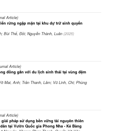
l Article)
triển rừng ngập mặn tại khu dự trữ sinh quyển
; Bùi Thế, Đồi; Nguyễn Thành, Luân
(
2025
)
nal Article)
ng đồng gắn với du lịch sinh thái tại vùng đệm
Võ Mai, Anh; Trần Thanh, Lâm; Vũ Linh, Chi; Phùng
l Article)
ố giải pháp sử dụng bền vững tài nguyên thiên
 dân tại Vườn Quốc gia Phong Nha - Kẻ Bàng