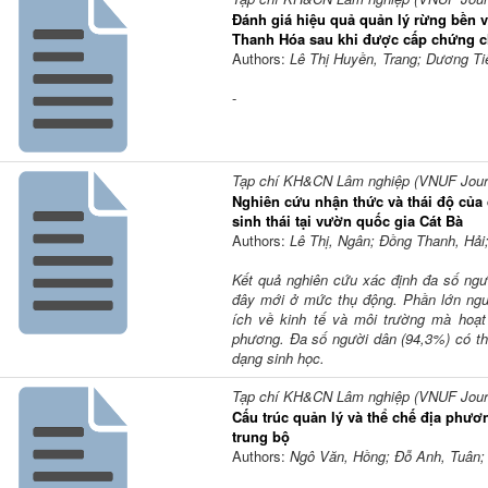
Đánh giá hiệu quả quản lý rừng bền
Thanh Hóa sau khi được cấp chứng c
Authors:
Lê Thị Huyền, Trang; Dương Ti
-
Tạp chí KH&CN Lâm nghiệp (VNUF Journa
Nghiên cứu nhận thức và thái độ của 
sinh thái tại vườn quốc gia Cát Bà
Authors:
Lê Thị, Ngân; Đồng Thanh, Hải;
Kết quả nghiên cứu xác định đa số ng
đây mới ở mức thụ động. Phần lớn ngư
ích về kinh tế và môi trường mà hoạ
phương. Đa số người dân (94,3%) có thá
dạng sinh học.
Tạp chí KH&CN Lâm nghiệp (VNUF Journa
Cấu trúc quản lý và thể chế địa phư
trung bộ
Authors:
Ngô Văn, Hồng; Đỗ Anh, Tuân; 