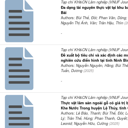
Tạp chí KH&CN Lâm nghiệp (VNUF Journa
Đa dạng tài nguyên thực vật tại khu b
Bái
Authors:
Bùi Thế, Đồi; Phan Văn, Dũng;
Nguyễn Thị Ánh, Vân; Trần Hậu, Thìn
(
2
-
Tạp chí KH&CN Lâm nghiệp (VNUF Journa
Đề xuất bộ tiêu chí và xác định các 
nghiên cứu điển hình tại tỉnh Ninh Bì
Authors:
Nguyễn Nguyên, Hằng; Bùi Thế
Tuấn, Dương
(
2025
)
-
Tạp chí KH&CN Lâm nghiệp (VNUF Journa
Thực vật lâm sản ngoài gỗ có giá trị
Khe Nước Trong huyện Lệ Thủy, tỉnh
Authors:
Lê Bảo, Thanh; Bùi Thế, Đồi;
Lý; Trần Thế, Hùng; Phan Thanh, Quyết;
Leonid; Nguyễn Hữu, Cường
(
2025
)