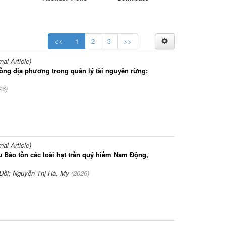
<<
1
2
3
>>
l Article)
ồng địa phương trong quản lý tài nguyên rừng:
26
)
l Article)
u Bảo tồn các loài hạt trần quý hiếm Nam Động,
Đồi; Nguyễn Thị Hà, My
(
2026
)