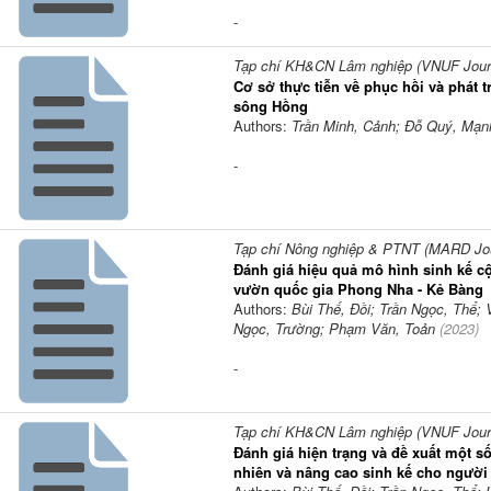
-
Tạp chí KH&CN Lâm nghiệp (VNUF Journa
Cơ sở thực tiễn về phục hồi và phát 
sông Hồng
Authors:
Trần Minh, Cảnh; Đỗ Quý, Mạnh
-
Tạp chí Nông nghiệp & PTNT (MARD Jour
Đánh giá hiệu quả mô hình sinh kế cộ
vườn quốc gia Phong Nha - Kẻ Bàng
Authors:
Bùi Thế, Đồi; Trần Ngọc, Thể; 
Ngọc, Trường; Phạm Văn, Toản
(
2023
)
-
Tạp chí KH&CN Lâm nghiệp (VNUF Journa
Đánh giá hiện trạng và đề xuất một s
nhiên và nâng cao sinh kế cho người