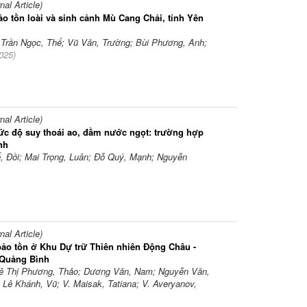
l Article)
ảo tồn loài và sinh cảnh Mù Cang Chải, tỉnh Yên
 Trần Ngọc, Thể; Vũ Văn, Trường; Bùi Phương, Anh;
025
)
l Article)
mức độ suy thoái ao, đầm nước ngọt: trường hợp
nh
, Đồi; Mai Trọng, Luân; Đỗ Quý, Mạnh; Nguyễn
l Article)
 bảo tồn ở Khu Dự trữ Thiên nhiên Động Châu -
 Quảng Bình
 Lê Thị Phương, Thảo; Dương Văn, Nam; Nguyễn Văn,
 Lê Khánh, Vũ; V. Maisak, Tatiana; V. Averyanov,