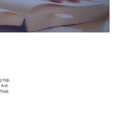
g hợp.
g Anh
Thiết