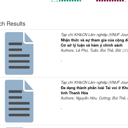
ch Results
Tạp chí KH&CN Lâm nghiệp (VNUF Journa
Nhận thức và sự tham gia của cộng đ
Cơ sở lý luận và hàm ý chính sách
Authors:
Lê Phú, Tuấn; Bùi Thế, Đồi
(
20
-
Tạp chí KH&CN Lâm nghiệp (VNUF Journa
Đa dạng thành phần loài Tai voi ở Kh
tỉnh Thanh Hóa
Authors:
Nguyễn Hữu, Cường; Bùi Thế, 
-