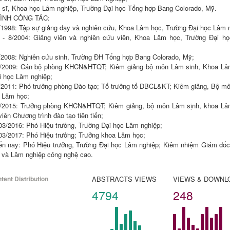
 sĩ, Khoa học Lâm nghiệp, Trường Đại học Tổng hợp Bang Colorado, Mỹ.

ÌNH CÔNG TÁC:

/1998: Tập sự giảng dạy và nghiên cứu, Khoa Lâm học, Trường Đại học Lâm ng
 - 8/2004: Giảng viên và nghiên cứu viên, Khoa Lâm học, Trường Đại h
/2008: Nghiên cứu sinh, Trường ĐH Tổng hợp Bang Colorado, Mỹ; 

4/2009: Cán bộ phòng KHCN&HTQT; Kiêm giảng bộ môn Lâm sinh, Khoa Lâ
 học Lâm nghiệp; 

3/2011: Phó trưởng phòng Đào tạo; Tổ trưởng tổ ĐBCL&KT; Kiêm giảng, Bộ m
 Lâm học;

9/2015: Trưởng phòng KHCN&HTQT; Kiêm giảng, bộ môn Lâm sịnh, khoa Lâ
iên Chương trình đào tạo tiên tiến; 

03/2016: Phó Hiệu trưởng, Trường Đại học Lâm nghiệp; 

03/2017: Phó Hiệu trưởng; Trưởng khoa Lâm học; 

ến nay: Phó Hiệu trưởng, Trường Đại học Lâm nghiệp; Kiêm nhiệm Giám đốc
 và Lâm nghiệp công nghệ cao.
tent Distribution
ABSTRACTS VIEWS
VIEWS & DOWNL
4794
248