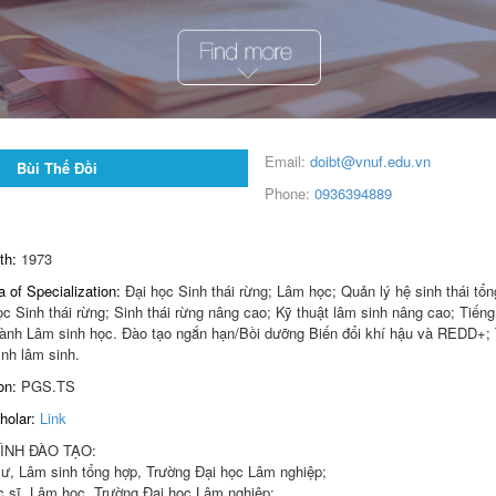
Email:
doibt@vnuf.edu.vn
Bùi Thế Đồi
Phone:
0936394889
rth:
1973
a of Specialization:
Đại học Sinh thái rừng; Lâm học; Quản lý hệ sinh thái tổn
c Sinh thái rừng; Sinh thái rừng nâng cao; Kỹ thuật lâm sinh nâng cao; Tiến
ành Lâm sinh học. Đào tạo ngắn hạn/Bồi dưỡng Biến đổi khí hậu và REDD+; 
ình lâm sinh.
ion:
PGS.TS
holar:
Link
NH ĐÀO TẠO:

ư, Lâm sinh tổng hợp, Trường Đại học Lâm nghiệp; 

 sĩ, Lâm học, Trường Đại học Lâm nghiệp;
