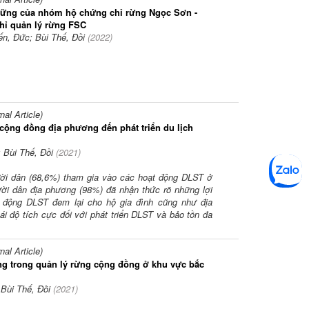
 vững của nhóm hộ chứng chỉ rừng Ngọc Sơn -
hỉ quản lý rừng FSC
ến, Đức; Bùi Thế, Đồi
(
2022
)
l Article)
cộng đồng địa phương đến phát triển du lịch
 Bùi Thế, Đồi
(
2021
)
ười dân (68,6%) tham gia vào các hoạt động DLST ở
ời dân địa phương (98%) đã nhận thức rõ những lợi
t động DLST đem lại cho hộ gia đình cũng như địa
i độ tích cực đối với phát triển DLST và bảo tồn đa
l Article)
ơng trong quản lý rừng cộng đồng ở khu vực bắc
Bùi Thế, Đồi
(
2021
)