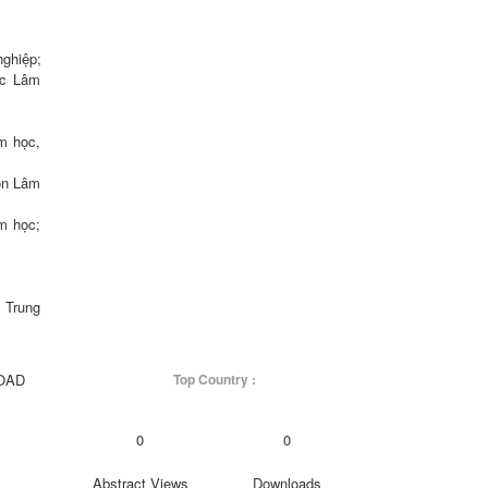
hiệp;

ọc Lâm 
m học, 
ôn Lâm 
m học; 
 Trung 
OAD
Top Country :
0
0
Abstract Views
Downloads