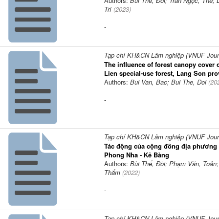
Authors:
Bùi Thế, Đồi; Trần Ngọc, Thể;
Trí
(
2023
)
-
Tạp chí KH&CN Lâm nghiệp (VNUF Journa
The influence of forest canopy cover 
Lien special-use forest, Lang Son pro
Authors:
Bui Van, Bac; Bui The, Doi
(
20
-
Tạp chí KH&CN Lâm nghiệp (VNUF Journa
Tác động của cộng đồng địa phương 
Phong Nha - Kẻ Bàng
Authors:
Bùi Thế, Đồi; Phạm Văn, Toản;
Thắm
(
2022
)
-
Tạp chí KH&CN Lâm nghiệp (VNUF Journa