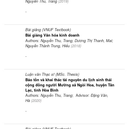
Nguyễn Thu, Trang
(
2019
)
-
Bài giảng (VNUF Textbook)
Bài giảng Văn hóa kinh doanh
Authors:
Nguyễn Thu, Trang; Dương Thị Thanh, Mai;
Nguyễn Thành Trung, Hiếu
(
2018
)
-
Luận văn Thạc sĩ (MSc. Thesis)
Bảo tồn và khai thác tài nguyên du lịch sinh thái
cộng đồng người Mường xã Ngòi Hoa, huyện Tân
Lạc, tỉnh Hòa Bình
Authors:
Nguyễn Thu, Trang
; Advisor:
Đặng Văn,
Hà
(
2020
)
-
Bài giảng (VNUF Textbook)