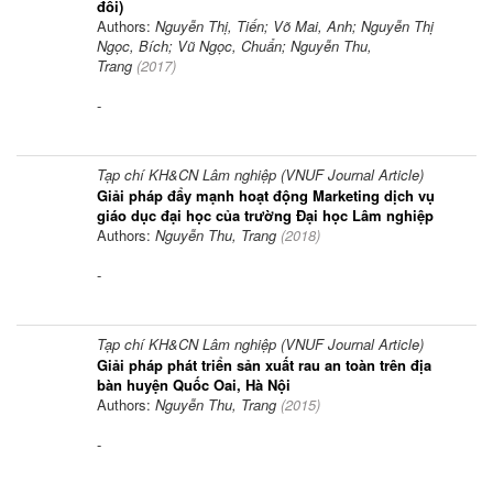
đổi)
Authors:
Nguyễn Thị, Tiến; Võ Mai, Anh; Nguyễn Thị
Ngọc, Bích; Vũ Ngọc, Chuẩn; Nguyễn Thu,
Trang
(
2017
)
-
Tạp chí KH&CN Lâm nghiệp (VNUF Journal Article)
Giải pháp đẩy mạnh hoạt động Marketing dịch vụ
giáo dục đại học của trường Đại học Lâm nghiệp
Authors:
Nguyễn Thu, Trang
(
2018
)
-
Tạp chí KH&CN Lâm nghiệp (VNUF Journal Article)
Giải pháp phát triển sản xuất rau an toàn trên địa
bàn huyện Quốc Oai, Hà Nội
Authors:
Nguyễn Thu, Trang
(
2015
)
-