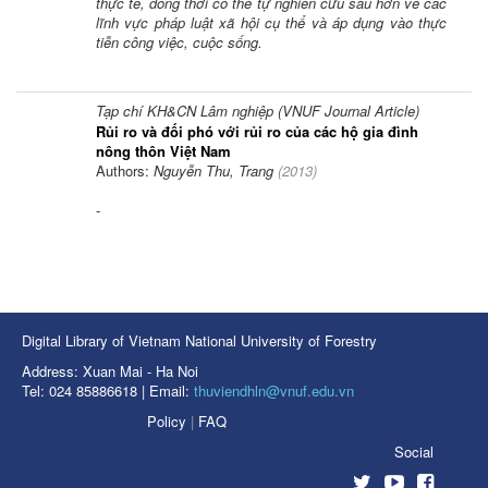
thực tế, đồng thời có thể tự nghiên cứu sâu hơn về các
lĩnh vực pháp luật xã hội cụ thể và áp dụng vào thực
tiễn công việc, cuộc sống.
Tạp chí KH&CN Lâm nghiệp (VNUF Journal Article)
Rủi ro và đối phó với rủi ro của các hộ gia đình
nông thôn Việt Nam
Authors:
Nguyễn Thu, Trang
(
2013
)
-
Digital Library of Vietnam National University of Forestry
Address: Xuan Mai - Ha Noi
Tel: 024 85886618 | Email:
thuviendhln@vnuf.edu.vn
Policy
|
FAQ
Social