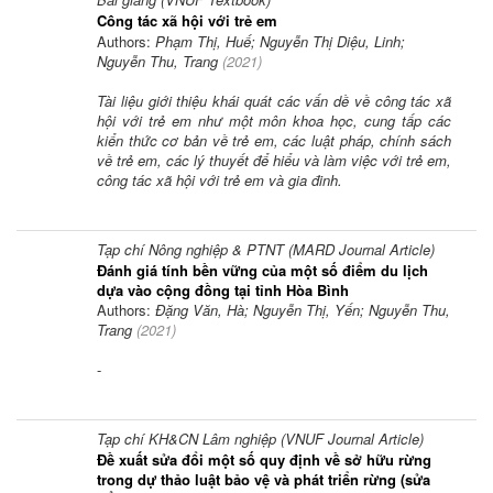
Công tác xã hội với trẻ em
Authors:
Phạm Thị, Huế; Nguyễn Thị Diệu, Linh;
Nguyễn Thu, Trang
(
2021
)
Tài liệu giới thiệu khái quát các vấn dề về công tác xã
hội với trẻ em như một môn khoa học, cung tấp các
kiển thức cơ bản về trẻ em, các luật pháp, chính sách
về trẻ em, các lý thuyết để hiểu và làm việc với trẻ em,
công tác xã hội với trẻ em và gia đinh.
Tạp chí Nông nghiệp & PTNT (MARD Journal Article)
Đánh giá tính bền vững của một số điểm du lịch
dựa vào cộng đồng tại tỉnh Hòa Bình
Authors:
Đặng Văn, Hà; Nguyễn Thị, Yến; Nguyễn Thu,
Trang
(
2021
)
-
Tạp chí KH&CN Lâm nghiệp (VNUF Journal Article)
Đề xuất sửa đổi một số quy định về sở hữu rừng
trong dự thảo luật bảo vệ và phát triển rừng (sửa