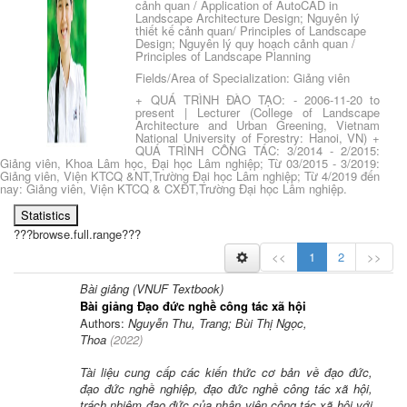
cảnh quan / Application of AutoCAD in
Landscape Architecture Design; Nguyên lý
thiết kế cảnh quan/ Principles of Landscape
Design; Nguyên lý quy hoạch cảnh quan /
Principles of Landscape Planning
Fields/Area of Specialization: Giảng viên
+ QUÁ TRÌNH ĐÀO TẠO: - 2006-11-20 to
present | Lecturer (College of Landscape
Architecture and Urban Greening, Vietnam
National University of Forestry: Hanoi, VN) +
QUÁ TRÌNH CÔNG TÁC: 3/2014 - 2/2015:
Giảng viên, Khoa Lâm học, Đại học Lâm nghiệp; Từ 03/2015 - 3/2019:
Giảng viên, Viện KTCQ &NT,Trường Đại học Lâm nghiệp; Từ 4/2019 đến
nay: Giảng viên, Viện KTCQ & CXĐT,Trường Đại học Lâm nghiệp.
Statistics
???browse.full.range???
<<
1
2
>>
Bài giảng (VNUF Textbook)
Bài giảng Đạo đức nghề công tác xã hội
Authors:
Nguyễn Thu, Trang; Bùi Thị Ngọc,
Thoa
(
2022
)
Tài liệu cung cấp các kiến thức cơ bản về đạo đức,
đạo đức nghề nghiệp, đạo đức nghề công tác xã hội,
trách nhiệm đạo đức của nhân viên công tác xã hội với