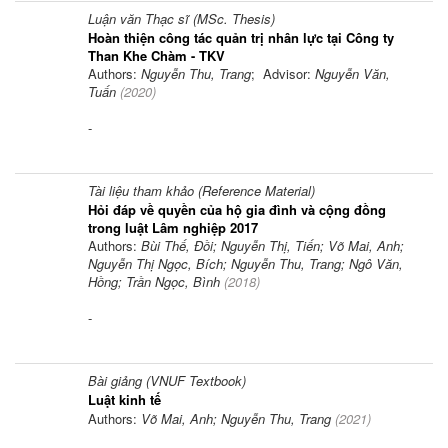
Luận văn Thạc sĩ (MSc. Thesis)
Hoàn thiện công tác quản trị nhân lực tại Công ty
Than Khe Chàm - TKV
Authors:
Nguyễn Thu, Trang
; Advisor:
Nguyễn Văn,
Tuấn
(
2020
)
-
Tài liệu tham khảo (Reference Material)
Hỏi đáp về quyền của hộ gia đình và cộng đồng
trong luật Lâm nghiệp 2017
Authors:
Bùi Thế, Đồi; Nguyễn Thị, Tiến; Võ Mai, Anh;
Nguyễn Thị Ngọc, Bích; Nguyễn Thu, Trang; Ngô Văn,
Hồng; Trần Ngọc, Bình
(
2018
)
-
Bài giảng (VNUF Textbook)
Luật kinh tế
Authors:
Võ Mai, Anh; Nguyễn Thu, Trang
(
2021
)