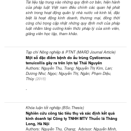
Tài liệu tập trung vào những quy định cơ bản, hiện hành
của pháp luật Việt nam điều chính các quan hệ phát
sinh trong hoạt động quản lý nhà nước về kinh tế, đặc
biệt là hoạt động kinh doanh, thương mại, đồng thời
cũng chú trọng cập nhật những quy định mới của pháp
luật nhằm tăng cường kiến thức pháp lý của sinh viên,
giảng viên học tập, tham khảo.
Tạp chí Nông nghiệp & PTNT (MARD Journal Article)
Một số đặc điểm bệnh do ấu trùng Cysticercus
tenuicollis gây ra trên lợn tại Thái Nguyên
Authors:
Nguyễn Thu, Trang; Nguyễn Thị Kim, Lan;
Dương Như, Ngọc; Nguyễn Thị, Ngân; Phạm Diệu,
Thùy
(
2015
)
-
Khóa luận tốt nghiệp (BSc.Thesis)
Nghiên cứu công tác tiêu thụ và xác định kết quả
kinh doanh tại Công ty TNHH MTV Thuốc lá Thăng
Long, Hà Nội
Authors:
Nguyễn Thu, Chang
; Advisor:
Nguyễn Minh,