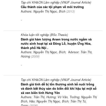
Tạp chí KH&CN Lâm nghiệp (VNUF Journal Article)
Cấu thành của các tội phạm về môi trường
Authors:
Nguyễn Thị Ngọc, Bích
(
2013
)
-
Khóa luận tốt nghiệp (BSc.Thesis)
Đánh giá hàm lượng Arsen trong nước ngầm và
nước sinh hoạt tại xã Đông Lỗ, huyện Ứng Hòa,
thành phố Hà Nội .
Authors:
Nguyễn Thị Ngọc, Bích
; Advisor:
Trần Thị,
Hương
(
2009
)
-
Tạp chí KH&CN Lâm nghiệp (VNUF Journal Article)
Đánh giá tính dễ bị tổn thương sinh kế nuôi trồng
và đánh bắt thủy sản do biến đổi khí hậu tại một số
xã ven biển tỉnh Hưng Yên
Authors:
Trần Thị, Hương; Vũ Văn, Trường; Nguyễn Thị
Bích, Hảo; Nguyễn Thị Ngọc, Bích; Trần Thị Tú,
Dược
(
2026
)