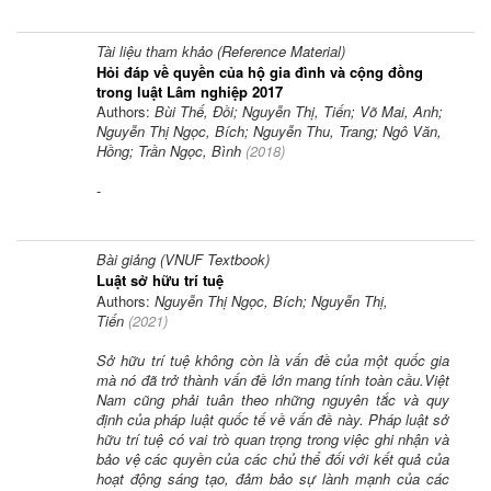
Tài liệu tham khảo (Reference Material)
Hỏi đáp về quyền của hộ gia đình và cộng đồng
trong luật Lâm nghiệp 2017
Authors:
Bùi Thế, Đồi; Nguyễn Thị, Tiến; Võ Mai, Anh;
Nguyễn Thị Ngọc, Bích; Nguyễn Thu, Trang; Ngô Văn,
Hồng; Trần Ngọc, Bình
(
2018
)
-
Bài giảng (VNUF Textbook)
Luật sở hữu trí tuệ
Authors:
Nguyễn Thị Ngọc, Bích; Nguyễn Thị,
Tiến
(
2021
)
Sở hữu trí tuệ không còn là vấn đề của một quốc gia
mà nó đã trở thành vấn đề lớn mang tính toàn cầu.Việt
Nam cũng phải tuân theo những nguyên tắc và quy
định của pháp luật quốc tế về vấn đề này. Pháp luật sở
hữu trí tuệ có vai trò quan trọng trong việc ghi nhận và
bảo vệ các quyền của các chủ thể đối với kết quả của
hoạt động sáng tạo, đảm bảo sự lành mạnh của các