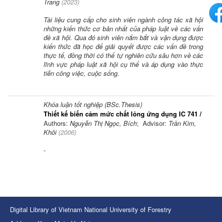
Trang
(
2023
)
Tài liệu cung cấp cho sinh viên ngành công tác xã hội
những kiến thức cơ bản nhất của pháp luật về các vấn
đề xã hội. Qua đó sinh viên nắm bắt và vận dụng được
kiến thức đã học để giải quyết được các vấn đề trong
thực tế, đồng thời có thể tự nghiên cứu sâu hơn về các
lĩnh vực pháp luật xã hội cụ thể và áp dụng vào thực
tiễn công việc, cuộc sống.
Khóa luận tốt nghiệp (BSc.Thesis)
Thiết kế biến cảm mức chất lỏng ứng dụng IC 741 /
Authors:
Nguyễn Thị Ngọc, Bích
; Advisor:
Trần Kim,
Khôi
(
2006
)
-
Digital Library of Vietnam National University of Forestry