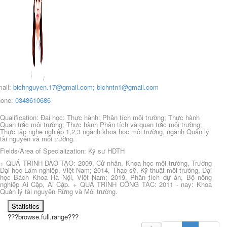
ail:
bichnguyen.17@gmail.com
;
bichntn1@gmail.com
one:
0348610686
Qualification: Đại học: Thực hành: Phân tích môi trường; Thực hành
Quan trắc môi trường; Thực hành Phân tích và quan trắc môi trường;
Thực tập nghề nghiệp 1,2,3 ngành khoa học môi trường, ngành Quản lý
tài nguyên và môi trường.
Fields/Area of Specialization: Kỹ sư HDTH
+ QUÁ TRÌNH ĐÀO TẠO: 2009, Cử nhân, Khoa học môi trường, Trường
Đại học Lâm nghiệp, Việt Nam; 2014, Thạc sỹ, Kỹ thuật môi trường, Đại
học Bách Khoa Hà Nội, Việt Nam; 2019, Phân tích dự án, Bộ nông
nghiệp Ai Cập, Ai Cập. + QUÁ TRÌNH CÔNG TÁC: 2011 - nay: Khoa
Quản lý tài nguyên Rừng và Môi trường.
Statistics
???browse.full.range???