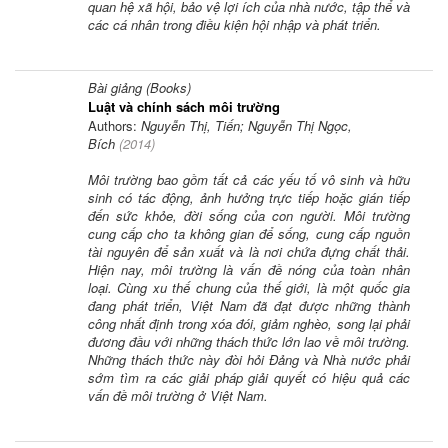
quan hệ xã hội, bảo vệ lợi ích của nhà nước, tập thể và
các cá nhân trong điều kiện hội nhập và phát triển.
Bài giảng (Books)
Luật và chính sách môi trường
Authors:
Nguyễn Thị, Tiến; Nguyễn Thị Ngọc,
Bích
(
2014
)
Môi trường bao gồm tất cả các yếu tố vô sinh và hữu
sinh có tác động, ảnh hưởng trực tiếp hoặc gián tiếp
đến sức khỏe, đời sống của con người. Môi trường
cung cấp cho ta không gian để sống, cung cấp nguồn
tài nguyên để sản xuất và là nơi chứa đựng chất thải.
Hiện nay, môi trường là vấn đề nóng của toàn nhân
loại. Cùng xu thế chung của thế giới, là một quốc gia
đang phát triển, Việt Nam đã đạt được những thành
công nhất định trong xóa đói, giảm nghèo, song lại phải
đương đầu với những thách thức lớn lao về môi trường.
Những thách thức này đòi hỏi Đảng và Nhà nước phải
sớm tìm ra các giải pháp giải quyết có hiệu quả các
vấn đề môi trường ở Việt Nam.