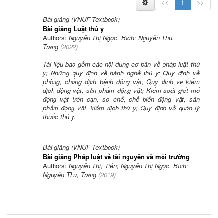
<<
1
>>
Bài giảng (VNUF Textbook)
Bài giảng Luật thú y
Authors:
Nguyễn Thị Ngọc, Bích; Nguyễn Thu,
Trang
(
2022
)
Tài liệu bao gồm các nội dung cơ bản về pháp luật thú
y; Những quy định về hành nghề thú y; Quy định về
phòng, chống dịch bệnh động vật; Quy định về kiểm
dịch động vật, sản phẩm động vật; Kiểm soát giết mổ
động vật trên cạn, sơ chế, chế biến động vật, sản
phẩm động vật, kiểm dịch thú y; Quy định về quản lý
thuốc thú y.
Bài giảng (VNUF Textbook)
Bài giảng Pháp luật về tài nguyên và môi trường
Authors:
Nguyễn Thị, Tiến; Nguyễn Thị Ngọc, Bích;
Nguyễn Thu, Trang
(
2019
)
-