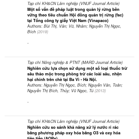
Tạp chí KH&CN Lâm nghiệp (VNUF Journal Article)
Một số vấn đề pháp luật trong quản lý rừng bền
vững theo tiêu chuẩn Hội đồng quản trị rừng (fsc)
tại Tổng công ty giấy Việt Nam (Vinapaco)
Authors:
Bùi Thị, Vân; Vũ, Nhâm; Nguyễn Thị Ngọc,
Bích
(
2019
)
-
Tạp chí Nông nghiệp & PTNT (MARD Journal Article)
Nghiên cứu lựa chọn sử dụng một số loại thuốc trừ
sâu thảo mộc trong phòng trừ các loài sâu, nhện
hại chính trên chè tại Ba Vì - Hà Nội.
Authors:
Nguyễn Thị Ngọc, Bích; Nguyễn Văn, Toản;
Nguyễn Thị Bích, Thủy; Vũ Ngọc, Tú
(
2013
)
-
Tạp chí KH&CN Lâm nghiệp (VNUF Journal Article)
Nghiên cứu so sánh khả năng xử lý nước rỉ rác
bằng phương pháp oxy hóa bằng O3 và oxy hóa
tiên tiến (AOPs)