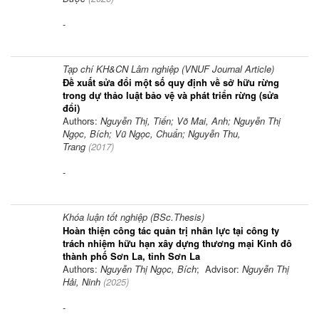
-
Tạp chí KH&CN Lâm nghiệp (VNUF Journal Article)
Đề xuất sửa đổi một số quy định về sở hữu rừng
trong dự thảo luật bảo vệ và phát triển rừng (sửa
đổi)
Authors:
Nguyễn Thị, Tiến; Võ Mai, Anh; Nguyễn Thị
Ngọc, Bích; Vũ Ngọc, Chuẩn; Nguyễn Thu,
Trang
(
2017
)
-
Khóa luận tốt nghiệp (BSc.Thesis)
Hoàn thiện công tác quản trị nhân lực tại công ty
trách nhiệm hữu hạn xây dựng thương mại Kinh đô
thành phố Sơn La, tỉnh Sơn La
Authors:
Nguyễn Thị Ngọc, Bích
; Advisor:
Nguyễn Thị
Hải, Ninh
(
2025
)
-